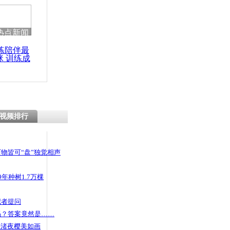
热点新闻
练陪伴最
咪 训练成
功瘦身
视频排行
物皆可“盘”独觉相声
年种树1.7万棵
记者提问
码？答案竟然是……
头渚夜樱美如画