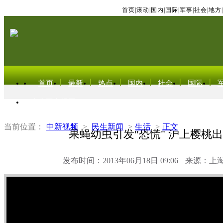
首页
|
滚动
|
国内
|
国际
|
军事
|
社会
|
地方
|
首页
最新
热点
国内
社会
国际
东北亚电视网
当前位置：
中新视频
>
民生新闻
>
生活
>
正文
果蝇幼虫引发"恐慌" 沪上樱桃
发布时间：2013年06月18日 09:06
来源：上