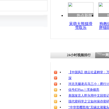
热点新闻
呆萌大熊猫滑
狗教
雪取乐
胖猫
24小时视频排行
一周
【中国风】德云社孟鹤堂：万
深
河北无腿老兵马三小：爬行19
信号灯Plus！浑身都亮
美国发言人即兴用中文回答
现代密码学之父如何保存密
“中华赏樱胜地”无锡太湖鼋