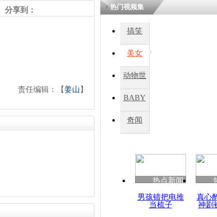
热门视频集
分享到：
搞笑
美女
动物世
责任编辑：【
姜山
】
界
BABY
秀
奇闻
热点新闻
男孩错把电推
真心
当梳子
神剧