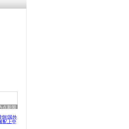
热点新闻
醉倒!国外
被配上中
国民乐