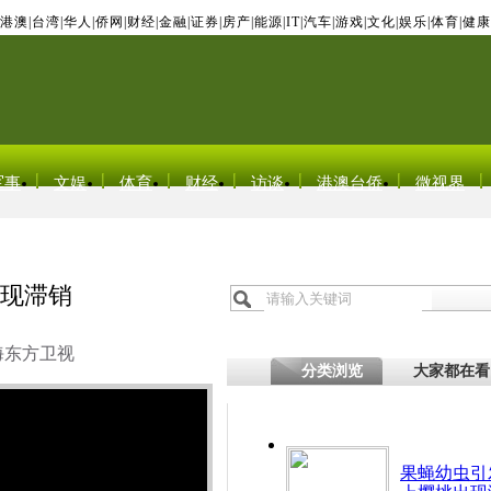
港澳
|
台湾
|
华人
|
侨网
|
财经
|
金融
|
证券
|
房产
|
能源
|
IT
|
汽车
|
游戏
|
文化
|
娱乐
|
体育
|
健康
军事
文娱
体育
财经
访谈
港澳台侨
微视界
出现滞销
海东方卫视
分类浏览
大家都在看
果蝇幼虫引