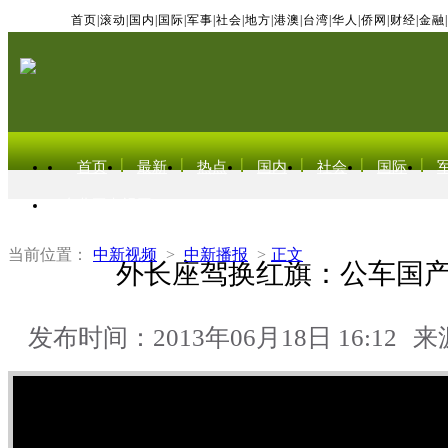
首页
|
滚动
|
国内
|
国际
|
军事
|
社会
|
地方
|
港澳
|
台湾
|
华人
|
侨网
|
财经
|
金融
|
首页
最新
热点
国内
社会
国际
东北亚电视网
当前位置：
中新视频
>
中新播报
>
正文
外长座驾换红旗：公车国
发布时间：2013年06月18日 16:12
来