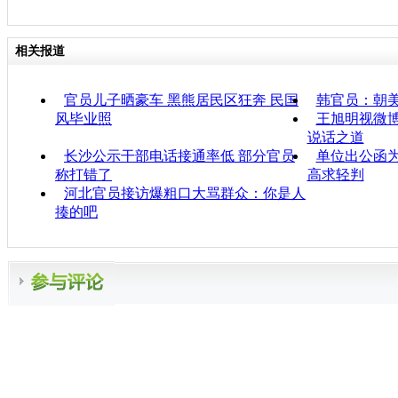
相关报道
官员儿子晒豪车 黑熊居民区狂奔 民国
韩官员：朝
风毕业照
王旭明视微博
说话之道
长沙公示干部电话接通率低 部分官员
单位出公函为
称打错了
高求轻判
河北官员接访爆粗口大骂群众：你是人
揍的吧