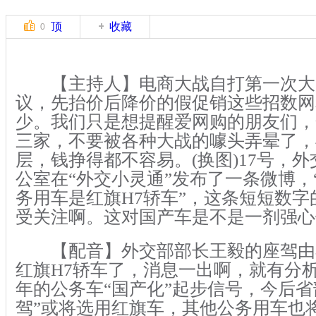
顶
收藏
0
【主持人】电商大战自打第一次大
议，先抬价后降价的假促销这些招数网
少。我们只是想提醒爱网购的朋友们，
三家，不要被各种大战的噱头弄晕了，
层，钱挣得都不容易。(换图)17号，
公室在“外交小灵通”发布了一条微博，
务用车是红旗H7轿车”，这条短短数
受关注啊。这对国产车是不是一剂强心
【配音】外交部部长王毅的座驾由
红旗H7轿车了，消息一出啊，就有分
年的公务车“国产化”起步信号，今后省
驾”或将选用红旗车，其他公务用车也