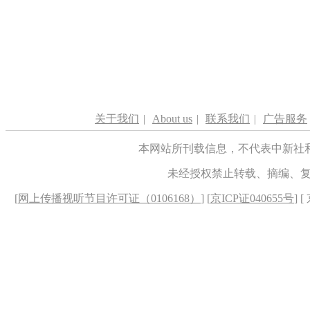
关于我们
|
About us
|
联系我们
|
广告服务
本网站所刊载信息，不代表中新社
未经授权禁止转载、摘编、
[
网上传播视听节目许可证（0106168）
] [
京ICP证040655号
] 