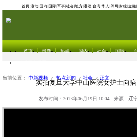
首页
|
滚动
|
国内
|
国际
|
军事
|
社会
|
地方
|
港澳
|
台湾
|
华人
|
侨网
|
财经
|
金融
|
首页
最新
热点
国内
社会
国际
东北亚电视网
当前位置：
中新视频
>
热点新闻
>
社会
>
正文
实拍复旦大学中山医院女护士向病
发布时间：2013年06月19日 10:04
来源：辽