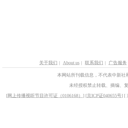
关于我们
|
About us
|
联系我们
|
广告服务
本网站所刊载信息，不代表中新社
未经授权禁止转载、摘编、
[
网上传播视听节目许可证（0106168）
] [
京ICP证040655号
] 