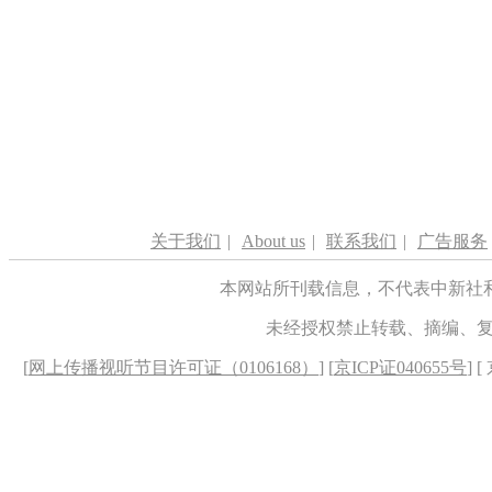
关于我们
|
About us
|
联系我们
|
广告服务
本网站所刊载信息，不代表中新社
未经授权禁止转载、摘编、
[
网上传播视听节目许可证（0106168）
] [
京ICP证040655号
] 