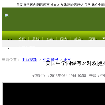
首页
|
滚动
|
国内
|
国际
|
军事
|
社会
|
地方
|
港澳
|
台湾
|
华人
|
侨网
|
财经
|
金融
|
首页
最新
热点
国内
社会
国际
东北亚电视网
当前位置：
中新视频
>
中新播报
>
正文
美国中学同级有24对双胞
发布时间：2013年06月19日 10:56
来源：中