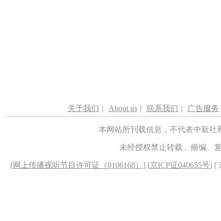
关于我们
|
About us
|
联系我们
|
广告服务
本网站所刊载信息，不代表中新社
未经授权禁止转载、摘编、
[
网上传播视听节目许可证（0106168）
] [
京ICP证040655号
] 