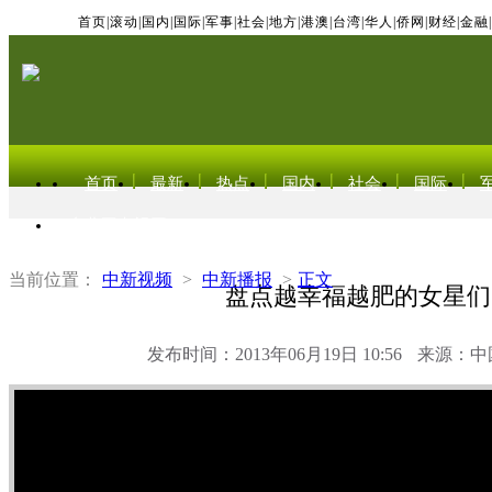
首页
|
滚动
|
国内
|
国际
|
军事
|
社会
|
地方
|
港澳
|
台湾
|
华人
|
侨网
|
财经
|
金融
|
首页
最新
热点
国内
社会
国际
东北亚电视网
当前位置：
中新视频
>
中新播报
>
正文
盘点越幸福越肥的女星们
发布时间：2013年06月19日 10:56
来源：中