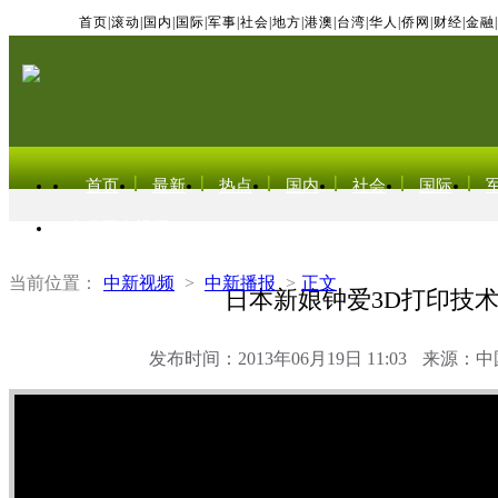
首页
|
滚动
|
国内
|
国际
|
军事
|
社会
|
地方
|
港澳
|
台湾
|
华人
|
侨网
|
财经
|
金融
|
首页
最新
热点
国内
社会
国际
东北亚电视网
当前位置：
中新视频
>
中新播报
>
正文
日本新娘钟爱3D打印技
发布时间：2013年06月19日 11:03
来源：中