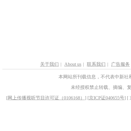
关于我们
|
About us
|
联系我们
|
广告服务
本网站所刊载信息，不代表中新社
未经授权禁止转载、摘编、
[
网上传播视听节目许可证（0106168）
] [
京ICP证040655号
] 