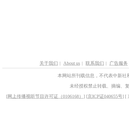
关于我们
|
About us
|
联系我们
|
广告服务
本网站所刊载信息，不代表中新社
未经授权禁止转载、摘编、
[
网上传播视听节目许可证（0106168）
] [
京ICP证040655号
] 