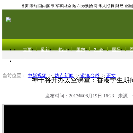
首页
|
滚动
|
国内
|
国际
|
军事
|
社会
|
地方
|
港澳
|
台湾
|
华人
|
侨网
|
财经
|
金融
|
首页
最新
热点
国内
社会
国际
东北亚电视网
当前位置：
中新视频
>
热点新闻
>
港澳台侨
>
正文
神十将开办太空课堂：香港学生期
发布时间：2013年06月19日 16:23
来源：