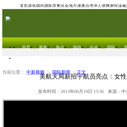
首页
|
滚动
|
国内
|
国际
|
军事
|
社会
|
地方
|
港澳
|
台湾
|
华人
|
侨网
|
财经
|
金融
|
首页
最新
热点
国内
社会
国际
东北亚电视网
当前位置：
中新视频
>
国际新闻
>
正文
美航天局新招宇航员亮点：女性
发布时间：2013年06月19日 15:56
来源：中