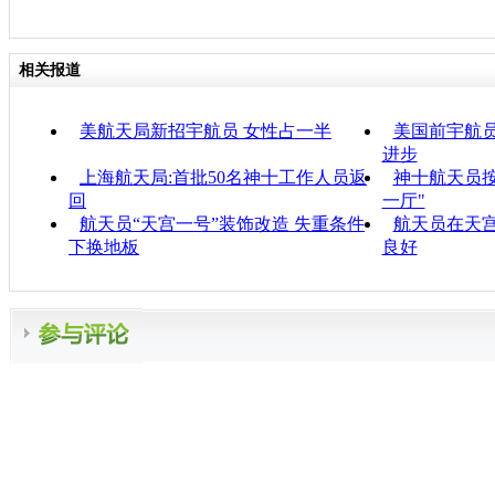
相关报道
美航天局新招宇航员 女性占一半
美国前宇航
进步
上海航天局:首批50名神十工作人员返
神十航天员按
回
一厅"
航天员“天宫一号”装饰改造 失重条件
航天员在天
下换地板
良好