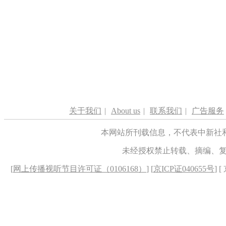
关于我们
|
About us
|
联系我们
|
广告服务
本网站所刊载信息，不代表中新社
未经授权禁止转载、摘编、
[
网上传播视听节目许可证（0106168）
] [
京ICP证040655号
] 