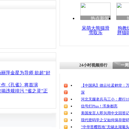
热点新闻
呆萌大熊猫滑
狗教
雪取乐
胖猫
24小时视频排行
一周
丽萍金星为导师 欲超"好
之作《孔雀》将首演
【中国风】德云社孟鹤堂：万
揭违规排污 “雀之灵”正
深
河北无腿老兵马三小：爬行19
信号灯Plus！浑身都亮
美国发言人即兴用中文回答
现代密码学之父如何保存密
“中华赏樱胜地”无锡太湖鼋