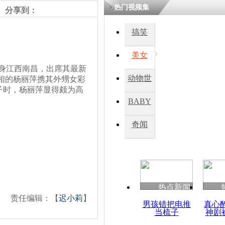
热门视频集
分享到：
搞笑
美女
身江西南昌，出席其最新
动物世
相的杨丽萍携其外甥女彩
子时，杨丽萍显得颇为高
界
BABY
秀
奇闻
热点新闻
责任编辑：【
迟小莉
】
男孩错把电推
真心
当梳子
神剧