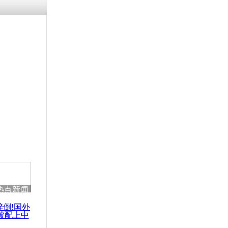
热点新闻
醉倒!国外
被配上中
国民乐