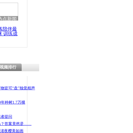
热点新闻
练陪伴最
咪 训练成
功瘦身
视频排行
物皆可“盘”独觉相声
年种树1.7万棵
记者提问
码？答案竟然是……
头渚夜樱美如画