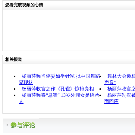
您看完该视频的心情
相关报道
杨丽萍称当评委如坐针毡 批中国舞蹈
舞林大会邀杨
界现状
声音"
杨丽萍收官之作《孔雀》惊艳亮相
杨丽萍收官
杨丽萍称将“息舞” 13岁外甥女是继承
杨丽萍别墅被
人
面回应