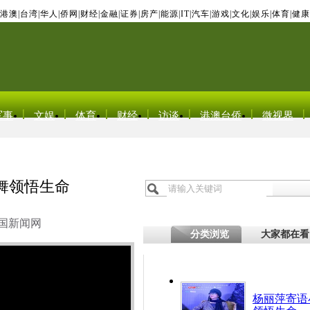
港澳
|
台湾
|
华人
|
侨网
|
财经
|
金融
|
证券
|
房产
|
能源
|
IT
|
汽车
|
游戏
|
文化
|
娱乐
|
体育
|
健康
军事
文娱
体育
财经
访谈
港澳台侨
微视界
舞领悟生命
国新闻网
分类浏览
大家都在看
杨丽萍寄语