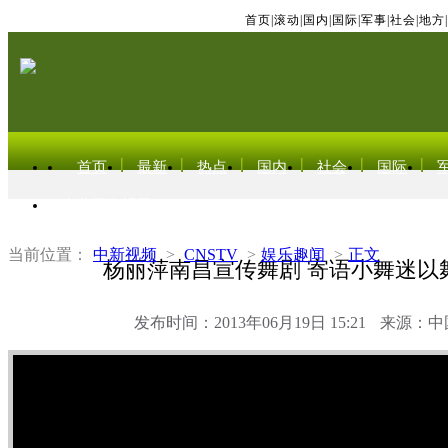
首页
|
滚动
|
国内
|
国际
|
军事
|
社会
|
地方
|
首页
最新
热点
国内
社会
国际
东北亚电视网
当前位置：
中新视频
>
CNSTV
>
娱乐趣闻
>
正文
杨丽萍南昌宣传舞剧 寄语小舞迷以
发布时间：2013年06月19日 15:21
来源：中