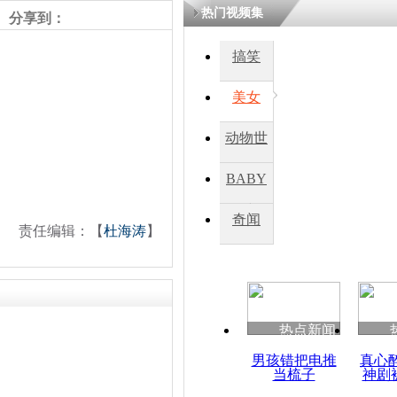
热门视频集
分享到：
搞笑
美女
动物世
界
BABY
秀
奇闻
责任编辑：【
杜海涛
】
热点新闻
男孩错把电推
真心
当梳子
神剧