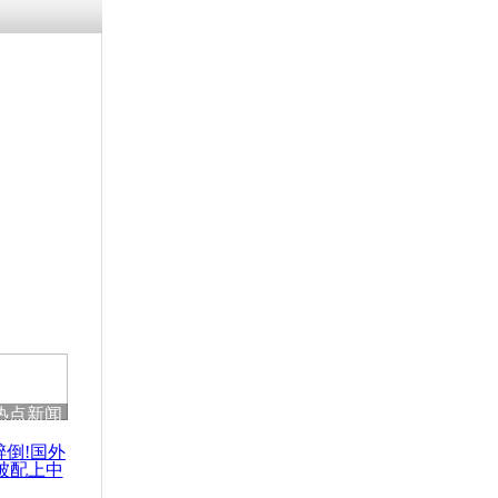
热点新闻
醉倒!国外
被配上中
国民乐