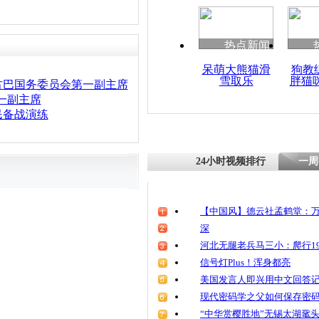
热点新闻
呆萌大熊猫滑
狗教
雪取乐
胖猫
古巴国务委员会第一副主席
一副主席
民备战演练
24小时视频排行
一周
【中国风】德云社孟鹤堂：万
深
河北无腿老兵马三小：爬行19
信号灯Plus！浑身都亮
美国发言人即兴用中文回答
现代密码学之父如何保存密
“中华赏樱胜地”无锡太湖鼋