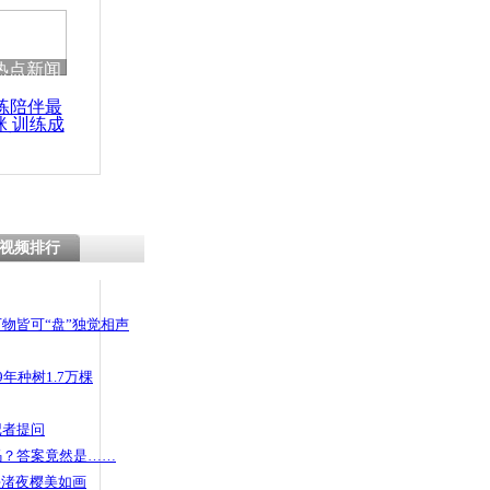
热点新闻
练陪伴最
咪 训练成
功瘦身
视频排行
物皆可“盘”独觉相声
年种树1.7万棵
记者提问
码？答案竟然是……
头渚夜樱美如画