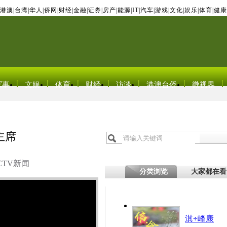
港澳
|
台湾
|
华人
|
侨网
|
财经
|
金融
|
证券
|
房产
|
能源
|
IT
|
汽车
|
游戏
|
文化
|
娱乐
|
体育
|
健康
军事
文娱
体育
财经
访谈
港澳台侨
微视界
主席
CTV新闻
分类浏览
大家都在看
淇÷峰康