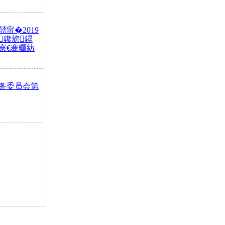
甯�2019
鑱旂鐞
寮€骞曞紡
务委员会第