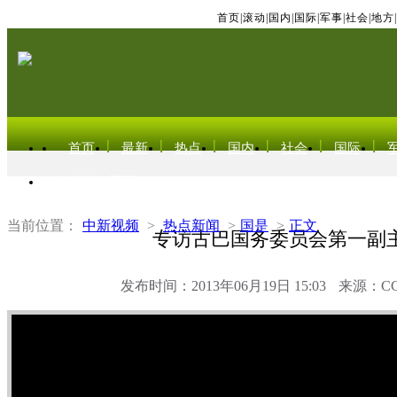
首页
|
滚动
|
国内
|
国际
|
军事
|
社会
|
地方
|
首页
最新
热点
国内
社会
国际
东北亚电视网
当前位置：
中新视频
>
热点新闻
>
国是
>
正文
专访古巴国务委员会第一副
发布时间：2013年06月19日 15:03
来源：C