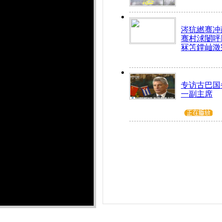
涔犺繎骞冲嚭
骞村浗闄呯
冧笘鐣屾澂
专访古巴国
一副主席