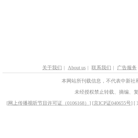
关于我们
|
About us
|
联系我们
|
广告服务
本网站所刊载信息，不代表中新社
未经授权禁止转载、摘编、
[
网上传播视听节目许可证（0106168）
] [
京ICP证040655号
] 