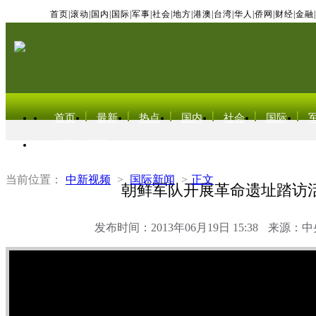
首页
|
滚动
|
国内
|
国际
|
军事
|
社会
|
地方
|
港澳
|
台湾
|
华人
|
侨网
|
财经
|
金融
|
首页
最新
热点
国内
社会
国际
东北亚电视网
当前位置：
中新视频
>
国际新闻
>
正文
朝鲜军队开展革命遗址踏访
发布时间：2013年06月19日 15:38
来源：中