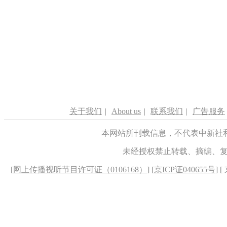
关于我们
|
About us
|
联系我们
|
广告服务
本网站所刊载信息，不代表中新社
未经授权禁止转载、摘编、
[
网上传播视听节目许可证（0106168）
] [
京ICP证040655号
] 