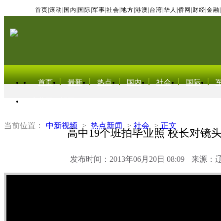
首页
|
滚动
|
国内
|
国际
|
军事
|
社会
|
地方
|
港澳
|
台湾
|
华人
|
侨网
|
财经
|
金融
|
首页
最新
热点
国内
社会
国际
东北亚电视网
当前位置：
中新视频
>
热点新闻
>
社会
>
正文
高中19个班拍毕业照 校长对镜头
发布时间：2013年06月20日 08:09
来源：