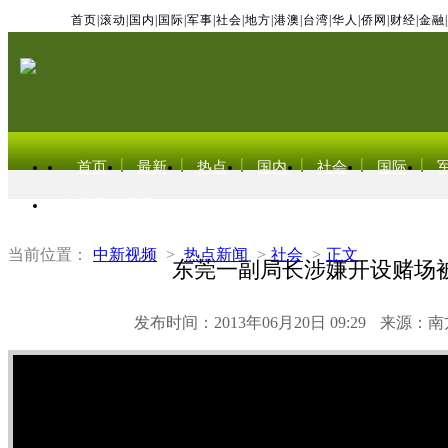
首页
|
滚动
|
国内
|
国际
|
军事
|
社会
|
地方
|
港澳
|
台湾
|
华人
|
侨网
|
财经
|
金融
|
首页
最新
热点
国内
社会
国际
东北亚电视网
当前位置：
中新视频
>
热点新闻
>
社会
>
正文
东莞一副局长涉嫌开设赌场
发布时间：2013年06月20日 09:29
来源：南