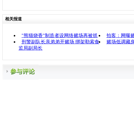
相关报道
"熊猫烧香"制造者设网络赌场再被抓
拍客：网曝赌
刑警副队长亲弟弟开赌场 绑架勒索食
赌场低调藏身
监局副局长