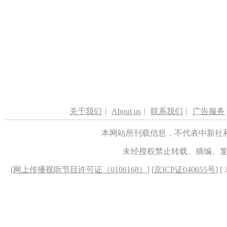
关于我们
|
About us
|
联系我们
|
广告服务
本网站所刊载信息，不代表中新社
未经授权禁止转载、摘编、
[
网上传播视听节目许可证（0106168）
] [
京ICP证040655号
] 