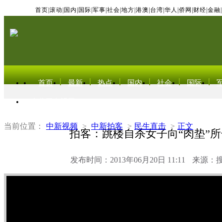
首页
|
滚动
|
国内
|
国际
|
军事
|
社会
|
地方
|
港澳
|
台湾
|
华人
|
侨网
|
财经
|
金融
|
首页
最新
热点
国内
社会
国际
东北亚电视网
当前位置：
中新视频
>
中新拍客
>
民生直击
>
正文
拍客：跳楼自杀女子向“肉垫”
发布时间：2013年06月20日 11:11
来源：