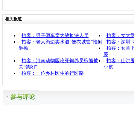
相关报道
拍客：男子砸车窗大战执法人员
拍客：女大
拍客：老人街边卖水遭“便衣城管”推倒
拍客：深圳“
砸摊
拍客：女童下
亵
拍客：河南动物园咬死饲养员棕熊被
拍客：山洪围
关“禁闭”
小孩
拍客：一位乡村医生的行医路