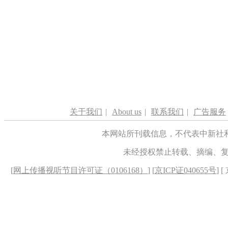
关于我们
|
About us
|
联系我们
|
广告服务
本网站所刊载信息，不代表中新社
未经授权禁止转载、摘编、
[
网上传播视听节目许可证（0106168）
] [
京ICP证040655号
] 