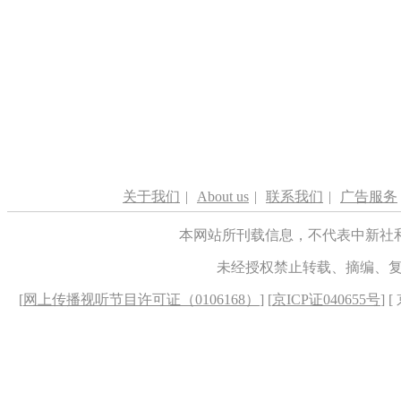
关于我们
|
About us
|
联系我们
|
广告服务
本网站所刊载信息，不代表中新社
未经授权禁止转载、摘编、
[
网上传播视听节目许可证（0106168）
] [
京ICP证040655号
] 