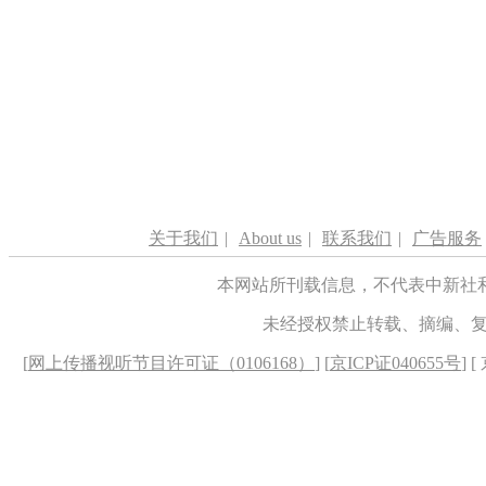
关于我们
|
About us
|
联系我们
|
广告服务
本网站所刊载信息，不代表中新社
未经授权禁止转载、摘编、
[
网上传播视听节目许可证（0106168）
] [
京ICP证040655号
] 