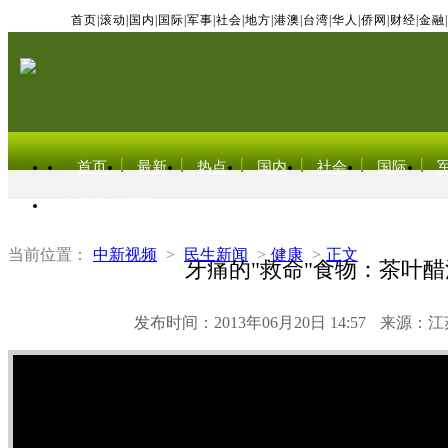
首页
|
滚动
|
国内
|
国际
|
军事
|
社会
|
地方
|
港澳
|
台湾
|
华人
|
侨网
|
财经
|
金融
|
首页
最新
热点
国内
社会
国际
东北亚电视网
当前位置：
中新视频
>
民生新闻
>
健康
>
正文
牙痛的"救命"食物：茶叶醋
发布时间：2013年06月20日 14:57
来源：江