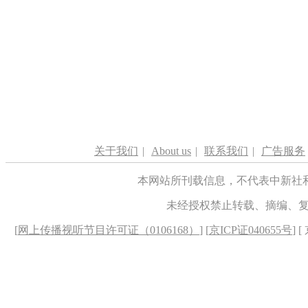
关于我们
|
About us
|
联系我们
|
广告服务
本网站所刊载信息，不代表中新社
未经授权禁止转载、摘编、
[
网上传播视听节目许可证（0106168）
] [
京ICP证040655号
] 