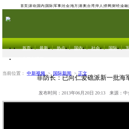
首页
|
滚动
|
国内
|
国际
|
军事
|
社会
|
地方
|
港澳
|
台湾
|
华人
|
侨网
|
财经
|
金融
|
首页
最新
热点
国内
社会
国际
东北亚电视网
当前位置：
中新视频
>
国际新闻
>
正文
菲防长：已向仁爱礁派新一批海
发布时间：2013年06月20日 20:13
来源：中