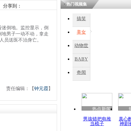
热门视频集
分享到：
搞笑
迷倒地。监控显示，倒
美女
倒地男子一动不动，拿走
人员送医不治身亡。
动物世
界
BABY
秀
奇闻
责任编辑：【
钟元霞
】
热点新闻
男孩错把电推
真心
当梳子
神剧