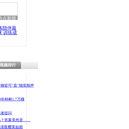
热点新闻
练陪伴最
咪 训练成
功瘦身
视频排行
物皆可“盘”独觉相声
年种树1.7万棵
记者提问
码？答案竟然是……
头渚夜樱美如画