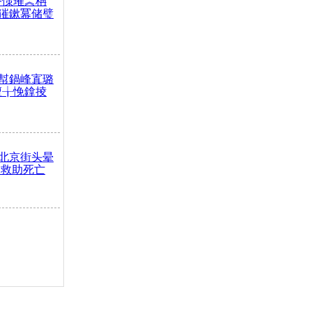
嶅憡璀︽柟
獕鏉冪储璧
幇鍋峰寘璐
澶╁悗鎿掕
北京街头晕
人救助死亡