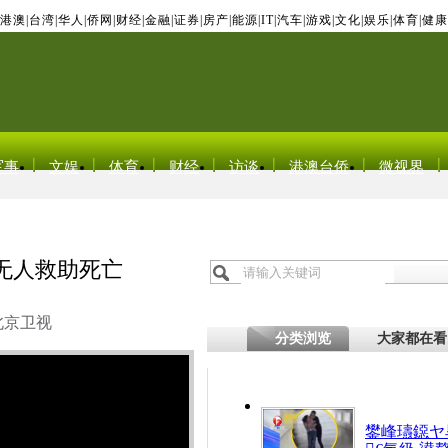
港澳
|
台湾
|
华人
|
侨网
|
财经
|
金融
|
证券
|
房产
|
能源
|
IT
|
汽车
|
游戏
|
文化
|
娱乐
|
体育
|
健康
军事
文娱
体育
财经
访谈
港澳台侨
微视界
无人救助死亡
北京卫视
分类浏览
大家都在看
鐢峰瓙鐚ヤ