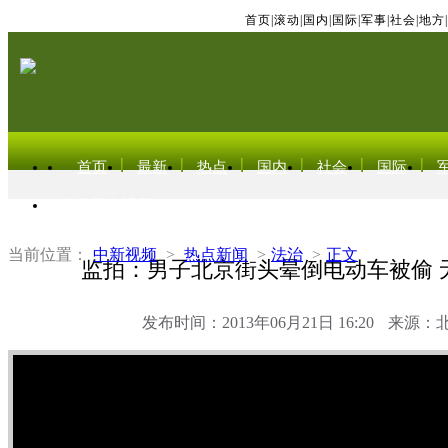
首页
|
滚动
|
国内
|
国际
|
军事
|
社会
|
地方
|
首页
最新
热点
国内
社会
国际
东北亚电视网
当前位置：
中新视频
>
热点新闻
>
法治
>
正文
监拍：男子北京街头晕倒电动车被偷 
发布时间：2013年06月21日 16:20
来源：