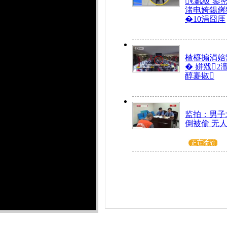
€氱級 鍙
渚电姱鍚嶈
�10涓囧厓
楂橀搧涓婄
� 姘戣2
醇褰掓
监拍：男子
倒被偷 无