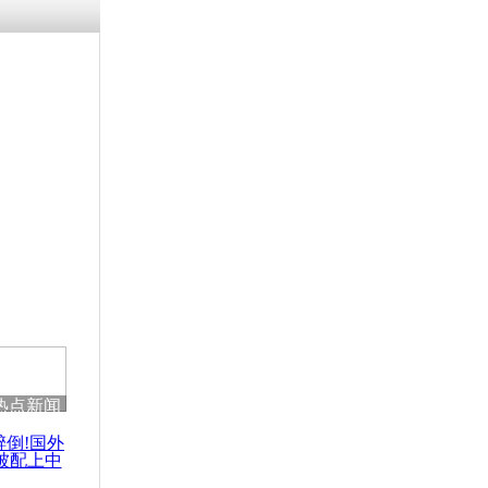
热点新闻
醉倒!国外
被配上中
国民乐