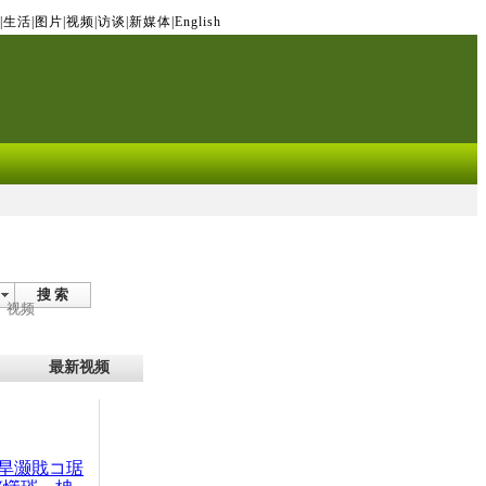
|
生活
|
图片
|
视频
|
访谈
|
新媒体
|
English
搜 索
视频
最新视频
旱灏戝コ琚