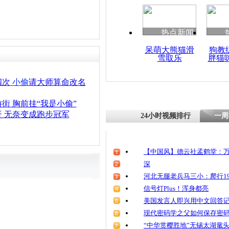
热点新闻
呆萌大熊猫滑
狗教
雪取乐
胖猫
四次
小偷
请大师算命改名
街 胸前挂“我是小偷”
 无奈变成跑步冠军
24小时视频排行
一周
【中国风】德云社孟鹤堂：万
深
河北无腿老兵马三小：爬行19
信号灯Plus！浑身都亮
美国发言人即兴用中文回答
现代密码学之父如何保存密
“中华赏樱胜地”无锡太湖鼋