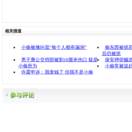
相关报道
小偷被擒叫嚣“每个人都有漏洞”
偷东西被抓
后仍被抓
男子乘公交裆部被割10厘米伤口 疑是
保安押窃贼游
小偷所为
小偷常被追赶
许霆申诉：我拿钱了 但我不是小偷