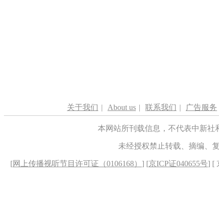
关于我们
|
About us
|
联系我们
|
广告服务
本网站所刊载信息，不代表中新社
未经授权禁止转载、摘编、
[
网上传播视听节目许可证（0106168）
] [
京ICP证040655号
] 