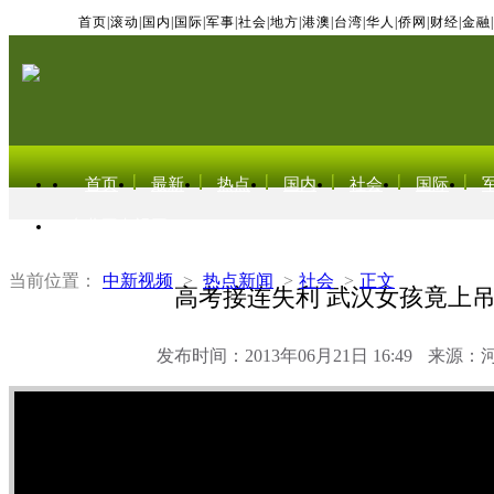
首页
|
滚动
|
国内
|
国际
|
军事
|
社会
|
地方
|
港澳
|
台湾
|
华人
|
侨网
|
财经
|
金融
|
首页
最新
热点
国内
社会
国际
东北亚电视网
当前位置：
中新视频
>
热点新闻
>
社会
>
正文
高考接连失利 武汉女孩竟上
发布时间：2013年06月21日 16:49
来源：