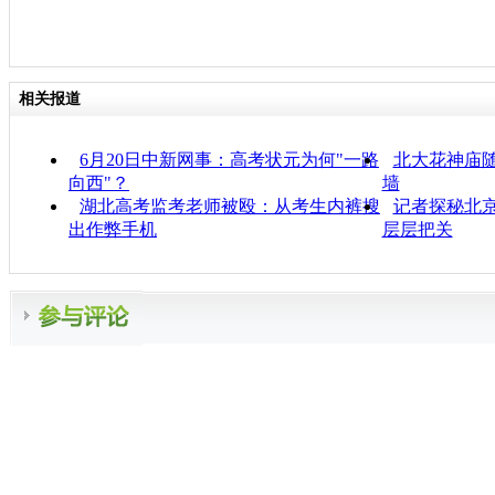
相关报道
6月20日中新网事：高考状元为何"一路
北大花神庙随
向西"？
墙
湖北高考监考老师被殴：从考生内裤搜
记者探秘北京
出作弊手机
层层把关