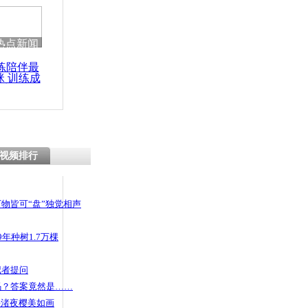
热点新闻
练陪伴最
咪 训练成
功瘦身
视频排行
物皆可“盘”独觉相声
年种树1.7万棵
记者提问
码？答案竟然是……
头渚夜樱美如画