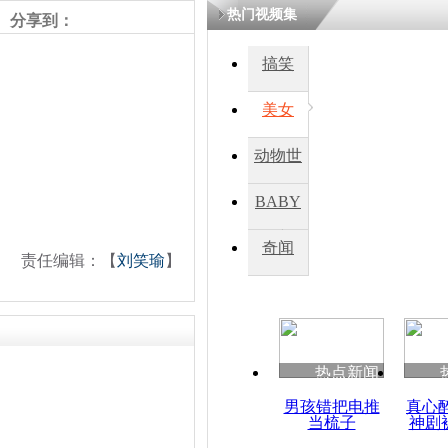
热门视频集
熷悎浣� 
分享到：
瘑灞€
搞笑
美女
娉板浗閫€
笂灏嗭細姝�
忓彈瀹炴垬
动物世
鍚稿紩澶氬
ㄤ笘鐣岃
界
BABY
秀
奇闻
印度北部洪
责任编辑：【
刘笑瑜
】
难 数万人
热点新闻
男孩错把电推
真心
当梳子
神剧