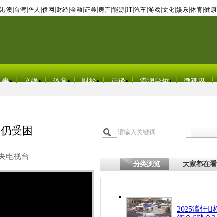
港澳
|
台湾
|
华人
|
侨网
|
财经
|
金融
|
证券
|
房产
|
能源
|
IT
|
汽车
|
游戏
|
文化
|
娱乐
|
体育
|
健康
军事
文娱
体育
财经
访谈
港澳台侨
微视界
人仍受困
央电视台
分类浏览
大家都在看
2025澶忓