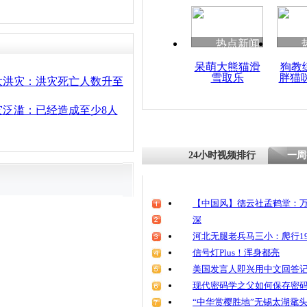
热点新闻
呆萌大熊猫滑
狗教
雪取乐
胖猫
大洪灾：洪灾死亡人数升至
灾泛滥：已经造成至少8人
24小时视频排行
一周
【中国风】德云社孟鹤堂：万
深
河北无腿老兵马三小：爬行19
信号灯Plus！浑身都亮
美国发言人即兴用中文回答
现代密码学之父如何保存密
“中华赏樱胜地”无锡太湖鼋