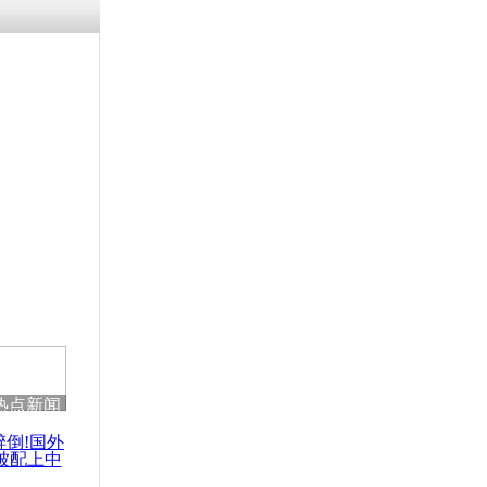
涓ㄥ浗闄呰
褰圭┖鍐涗
-10CE缁
妫€楠岋紝
浗鍏虫敞涓
灾致千人遇
仍受困
热点新闻
醉倒!国外
被配上中
国民乐