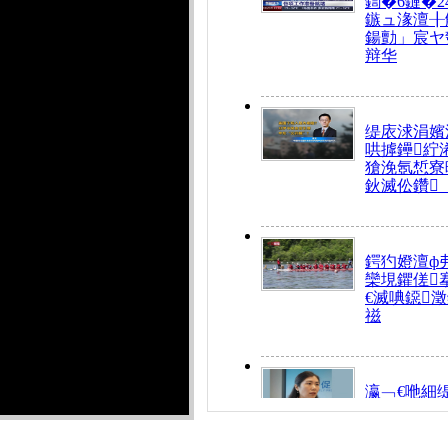
鍧�6鏈�2
鏃ュ湪澶╂
鍚勯」宸ヤ
辩华
缇庡浗涓嬪
哄摢鑸紵
獊浼氬惁寮
鈥滅伀鑽
鍔犳嬁澶ф
欒垷鑺傞
€滅唺鐚
禌
瀛﹁€咃細
€间笢鍗椾
解€滆劚閽
姪鎺ㄤ腑鍥