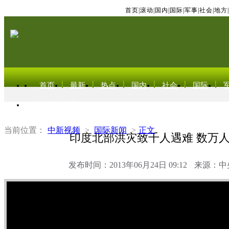
首页
|
滚动
|
国内
|
国际
|
军事
|
社会
|
地方
|
首页
最新
热点
国内
社会
国际
东北亚电视网
当前位置：
中新视频
>
国际新闻
>
正文
印度北部洪灾致千人遇难 数万
发布时间：2013年06月24日 09:12
来源：中