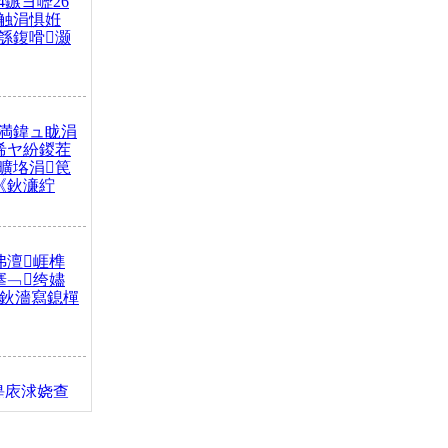
4鏃ヨ嚦26
触涓惧姙
綔鍑嗗灏
満鍏ュ眬涓
浠ヤ紛鍐茬
曠垎涓笢
《鈥濓紵
弗澶崕榫
搴﹁绔嬧
澂鈥濇寫鎴樿
缇庡浗娆查
簹涓庝腑鍥
┾€濓紝鍙嶅
解€斾笢鐩