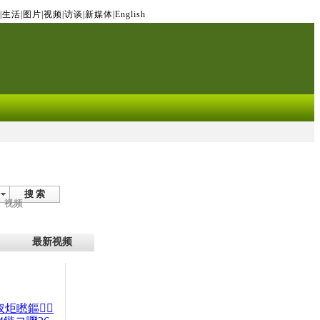
|
生活
|
图片
|
视频
|
访谈
|
新媒体
|
English
搜 索
视频
最新视频
杈炬矁鏂