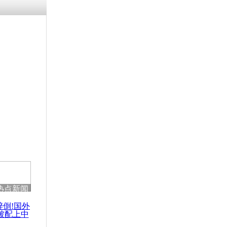
涓ㄥ浗闄呰
褰圭┖鍐涗
-10CE缁
妫€楠岋紝
浗鍏虫敞涓
冲绳慰灵日
倍动机
热点新闻
醉倒!国外
被配上中
国民乐