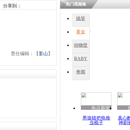
热门视频集
熷悎浣� 
分享到：
瘑灞€
搞笑
美女
娉板浗閫€
笂灏嗭細姝�
忓彈瀹炴垬
动物世
鍚稿紩澶氬
ㄤ笘鐣岃
责任编辑：【
姜山
】
界
BABY
秀
奇闻
大阵仗出席
当地质疑安
热点新闻
男孩错把电推
真心
当梳子
神剧