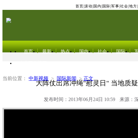
首页
|
滚动
|
国内
|
国际
|
军事
|
社会
|
地方
|
首页
最新
热点
国内
社会
国际
东北亚电视网
当前位置：
中新视频
>
国际新闻
>
正文
大阵仗出席冲绳"慰灵日" 当地质
发布时间：2013年06月24日 10:59
来源：