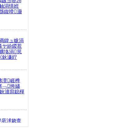
4鏃ヨ嚦26
触涓惧姙
綔鍑嗗灏
満鍏ュ眬涓
浠ヤ紛鍐茬
曠垎涓笢
《鈥濓紵
弗澶崕榫
搴﹁绔嬧
澂鈥濇寫鎴樿
缇庡浗娆查
簹涓庝腑鍥
┾€濓紝鍙嶅
解€斾笢鐩