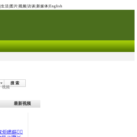
|
生活
|
图片
|
视频
|
访谈
|
新媒体
|
English
搜 索
视频
最新视频
杈炬矁鏂