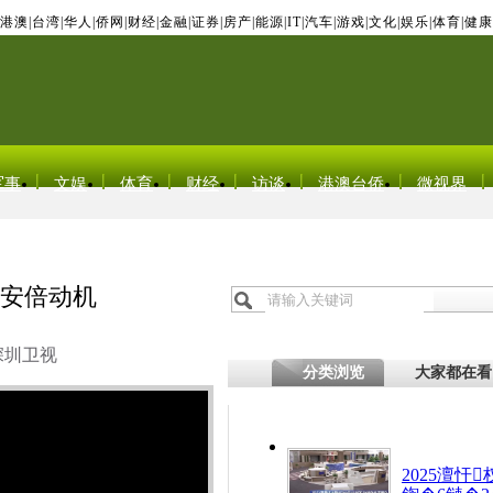
港澳
|
台湾
|
华人
|
侨网
|
财经
|
金融
|
证券
|
房产
|
能源
|
IT
|
汽车
|
游戏
|
文化
|
娱乐
|
体育
|
健康
军事
文娱
体育
财经
访谈
港澳台侨
微视界
疑安倍动机
深圳卫视
分类浏览
大家都在看
2025澶忓