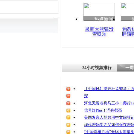
热点新闻
呆萌大熊猫滑
狗教
雪取乐
胖猫
24小时视频排行
一周
【中国风】德云社孟鹤堂：万
深
河北无腿老兵马三小：爬行19
信号灯Plus！浑身都亮
美国发言人即兴用中文回答
现代密码学之父如何保存密
“中华赏樱胜地”无锡太湖鼋