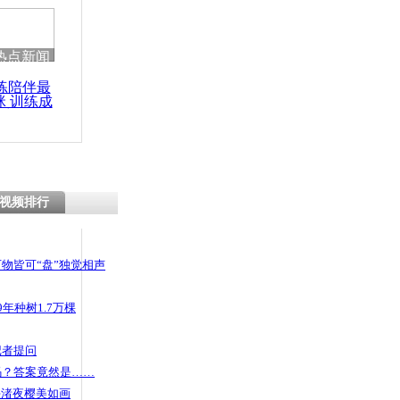
热点新闻
练陪伴最
咪 训练成
功瘦身
视频排行
物皆可“盘”独觉相声
年种树1.7万棵
记者提问
码？答案竟然是……
头渚夜樱美如画