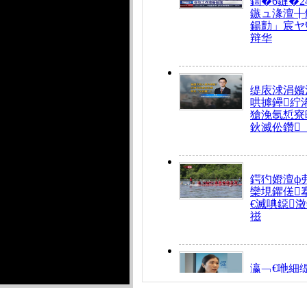
鍧�6鏈�2
鏃ュ湪澶╂
鍚勯」宸ヤ
辩华
缇庡浗涓嬪
哄摢鑸紵
獊浼氬惁寮
鈥滅伀鑽
鍔犳嬁澶ф
欒垷鑺傞
€滅唺鐚
禌
瀛﹁€咃細
€间笢鍗椾
解€滆劚閽
姪鎺ㄤ腑鍥