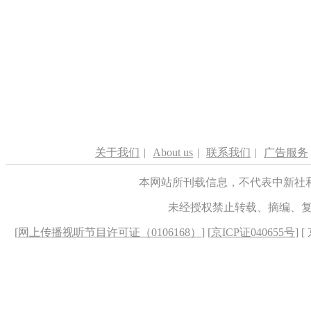
关于我们
|
About us
|
联系我们
|
广告服务
本网站所刊载信息，不代表中新社
未经授权禁止转载、摘编、
[
网上传播视听节目许可证（0106168）
] [
京ICP证040655号
] 