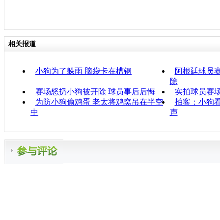
相关报道
小狗为了躲雨 脑袋卡在槽钢
阿根廷球员赛
除
赛场怒扔小狗被开除 球员事后后悔
实拍球员赛
为防小狗偷鸡蛋 老太将鸡窝吊在半空
拍客：小狗
中
声