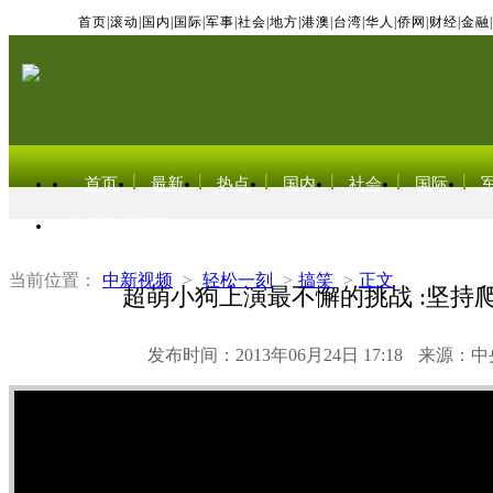
首页
|
滚动
|
国内
|
国际
|
军事
|
社会
|
地方
|
港澳
|
台湾
|
华人
|
侨网
|
财经
|
金融
|
首页
最新
热点
国内
社会
国际
东北亚电视网
当前位置：
中新视频
>
轻松一刻
>
搞笑
>
正文
超萌小狗上演最不懈的挑战 :坚持
发布时间：2013年06月24日 17:18
来源：中