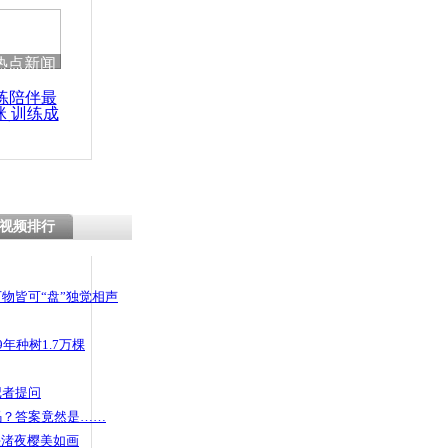
热点新闻
练陪伴最
咪 训练成
功瘦身
视频排行
物皆可“盘”独觉相声
年种树1.7万棵
记者提问
码？答案竟然是……
头渚夜樱美如画