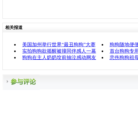
相关报道
美国加州举行世界“最丑狗狗”大赛
狗狗随地便便
实拍狗狗欲摇醒被撞同伴感人一幕
首台狗狗专用
狗狗在主人奶奶坟前抽泣感动网友
悲伤狗狗祖