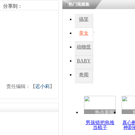
热门视频集
分享到：
搞笑
美女
动物世
界
BABY
秀
奇闻
责任编辑：【
迟小莉
】
热点新闻
男孩错把电推
真心
当梳子
神剧