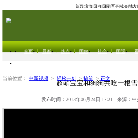
首页
|
滚动
|
国内
|
国际
|
军事
|
社会
|
地方
|
首页
最新
热点
国内
社会
国际
东北亚电视网
当前位置：
中新视频
>
轻松一刻
>
搞笑
>
正文
超萌宝宝和狗狗共吃一根雪
发布时间：2013年06月24日 17:21
来源：中