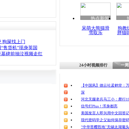
热点新闻
呆萌大熊猫滑
狗教
雪取乐
胖猫
 狗屎找上门
“售货机”现身英国
母墓碑前抽泣视频走红
24小时视频排行
一周
【中国风】德云社孟鹤堂：万
深
河北无腿老兵马三小：爬行19
信号灯Plus！浑身都亮
美国发言人即兴用中文回答
现代密码学之父如何保存密
“中华赏樱胜地”无锡太湖鼋