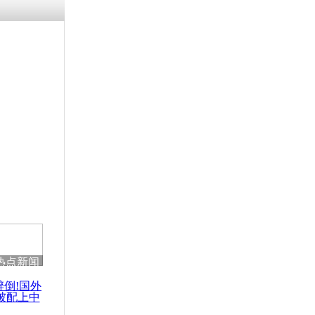
热点新闻
醉倒!国外
被配上中
国民乐