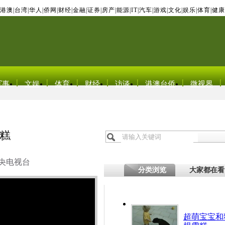
港澳
|
台湾
|
华人
|
侨网
|
财经
|
金融
|
证券
|
房产
|
能源
|
IT
|
汽车
|
游戏
|
文化
|
娱乐
|
体育
|
健康
军事
文娱
体育
财经
访谈
港澳台侨
微视界
糕
央电视台
分类浏览
大家都在看
超萌宝宝和