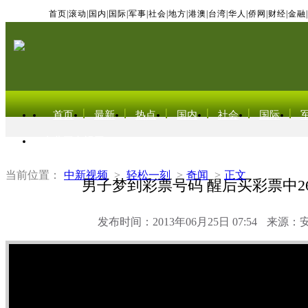
首页
|
滚动
|
国内
|
国际
|
军事
|
社会
|
地方
|
港澳
|
台湾
|
华人
|
侨网
|
财经
|
金融
|
首页
最新
热点
国内
社会
国际
东北亚电视网
当前位置：
中新视频
>
轻松一刻
>
奇闻
>
正文
男子梦到彩票号码 醒后买彩票中2
发布时间：2013年06月25日 07:54
来源：