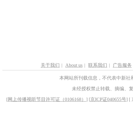
关于我们
|
About us
|
联系我们
|
广告服务
本网站所刊载信息，不代表中新社
未经授权禁止转载、摘编、
[
网上传播视听节目许可证（0106168）
] [
京ICP证040655号
] 