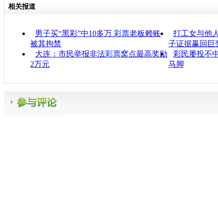
相关报道
男子买“黑彩”中10多万
彩票
老板赖账
打工女与他
被其拘禁
子证据赢回巨
大连：市民举报非法
彩票
窝点最高奖励
彩民屡投不中
2万元
马脚