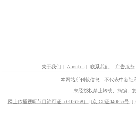
关于我们
|
About us
|
联系我们
|
广告服务
本网站所刊载信息，不代表中新社
未经授权禁止转载、摘编、
[
网上传播视听节目许可证（0106168）
] [
京ICP证040655号
] 