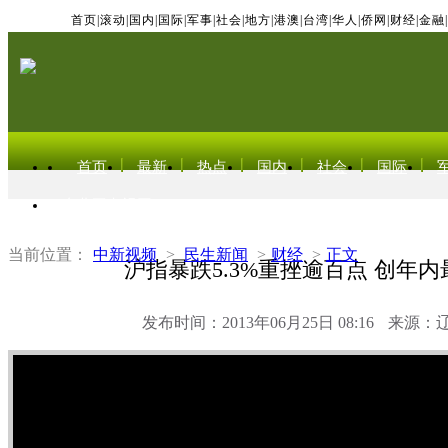
首页
|
滚动
|
国内
|
国际
|
军事
|
社会
|
地方
|
港澳
|
台湾
|
华人
|
侨网
|
财经
|
金融
|
首页
最新
热点
国内
社会
国际
东北亚电视网
当前位置：
中新视频
>
民生新闻
>
财经
>
正文
沪指暴跌5.3%重挫逾百点 创年
发布时间：2013年06月25日 08:16
来源：