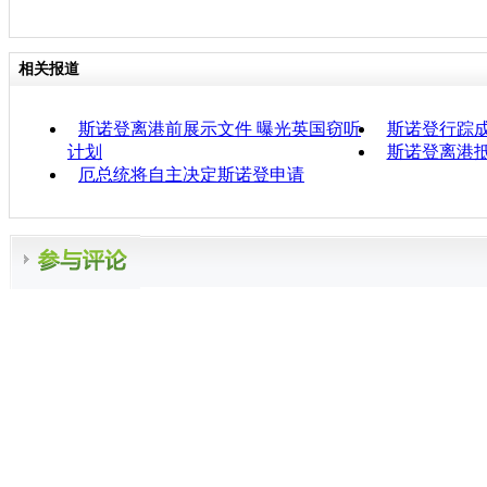
相关报道
斯诺登离港前展示文件 曝光英国窃听
斯诺登行踪成
计划
斯诺登离港抵
厄总统将自主决定斯诺登申请