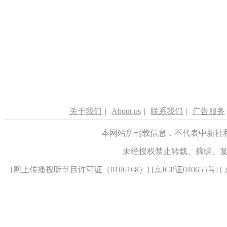
关于我们
|
About us
|
联系我们
|
广告服务
本网站所刊载信息，不代表中新社
未经授权禁止转载、摘编、
[
网上传播视听节目许可证（0106168）
] [
京ICP证040655号
] 