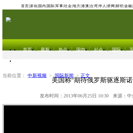
首页
|
滚动
|
国内
|
国际
|
军事
|
社会
|
地方
|
港澳
|
台湾
|
华人
|
侨网
|
财经
|
金融
|
首页
最新
热点
国内
社会
国际
东北亚电视网
当前位置：
中新视频
>
国际新闻
>
正文
美国称"期待俄罗斯驱逐斯诺
发布时间：2013年06月25日 10:30
来源：中