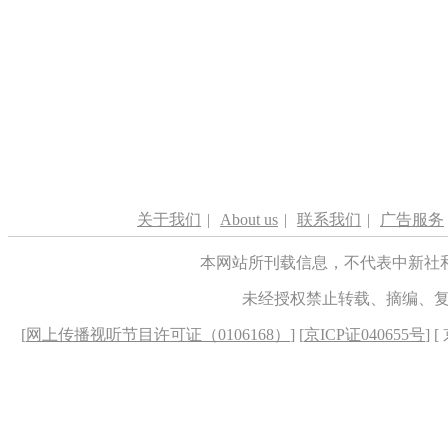
关于我们
|
About us
|
联系我们
|
广告服务
本网站所刊载信息，不代表中新社
未经授权禁止转载、摘编、
[
网上传播视听节目许可证（0106168）
] [
京ICP证040655号
] 