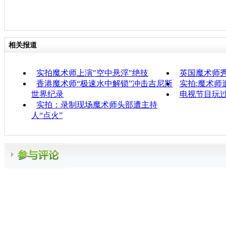
相关报道
实拍魔术师上演"空中悬浮"绝技
英国魔术师秀
香港魔术师“极速水中解锁”冲击吉尼斯
实拍:魔术师
世界纪录
电视节目玩
实拍：录制现场魔术师头部遭主持
人“点火”