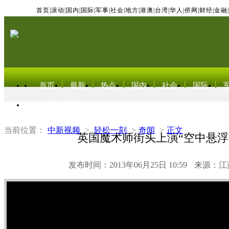
首页
|
滚动
|
国内
|
国际
|
军事
|
社会
|
地方
|
港澳
|
台湾
|
华人
|
侨网
|
财经
|
金融
|
首页
最新
热点
国内
社会
国际
东北亚电视网
当前位置：
中新视频
>
轻松一刻
>
奇闻
>
正文
英国魔术师街头上演“空中悬浮
发布时间：2013年06月25日 10:59
来源：江