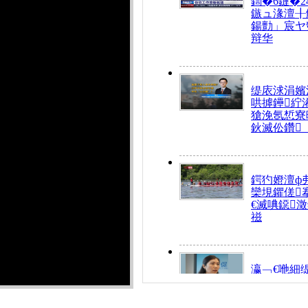
鍧�6鏈�2
鏃ュ湪澶╂
鍚勯」宸ヤ
辩华
缇庡浗涓嬪
哄摢鑸紵
獊浼氬惁寮
鈥滅伀鑽
鍔犳嬁澶ф
欒垷鑺傞
€滅唺鐚
禌
瀛﹁€咃細
€间笢鍗椾
解€滆劚閽
姪鎺ㄤ腑鍥