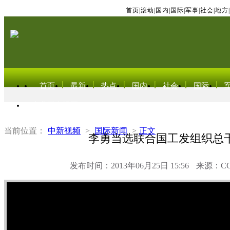
首页
|
滚动
|
国内
|
国际
|
军事
|
社会
|
地方
|
首页
最新
热点
国内
社会
国际
东北亚电视网
当前位置：
中新视频
>
国际新闻
>
正文
李勇当选联合国工发组织总
发布时间：2013年06月25日 15:56
来源：C