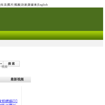
|
生活
|
图片
|
视频
|
访谈
|
新媒体
|
English
搜 索
视频
最新视频
杈炬矁鏂