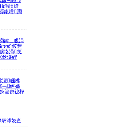
4鏃ヨ嚦26
触涓惧姙
綔鍑嗗灏
満鍏ュ眬涓
浠ヤ紛鍐茬
曠垎涓笢
《鈥濓紵
弗澶崕榫
搴﹁绔嬧
澂鈥濇寫鎴樿
缇庡浗娆查
簹涓庝腑鍥
┾€濓紝鍙嶅
解€斾笢鐩