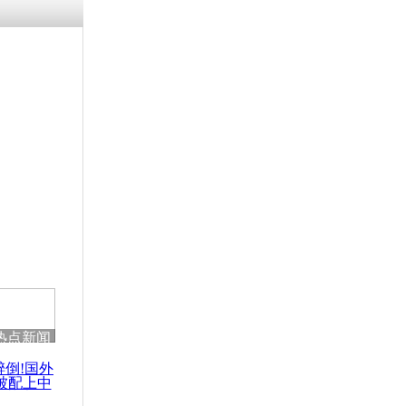
涓ㄥ浗闄呰
褰圭┖鍐涗
-10CE缁
妫€楠岋紝
浗鍏虫敞涓
合国工发组
热点新闻
醉倒!国外
被配上中
国民乐