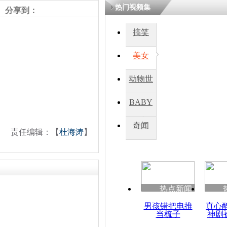
热门视频集
熷悎浣� 
分享到：
瘑灞€
搞笑
美女
娉板浗閫€
笂灏嗭細姝�
忓彈瀹炴垬
动物世
鍚稿紩澶氬
ㄤ笘鐣岃
界
BABY
秀
奇闻
李勇当选联
责任编辑：【
杜海涛
】
织总干事
热点新闻
男孩错把电推
真心
当梳子
神剧