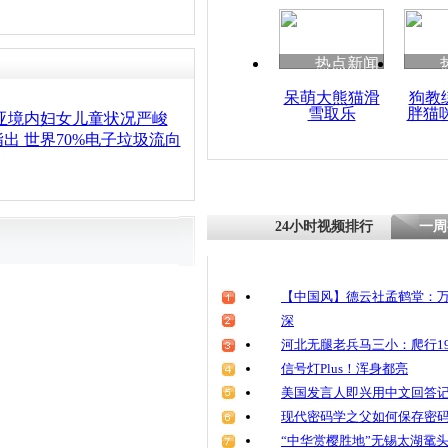
热点新闻
呆萌大熊猫滑
狗教
雪取乐
胖猫
亚境内妇女儿童状况严峻
出 世界70%电子垃圾流向
24小时视频排行
一周
【中国风】德云社孟鹤堂：万
深
河北无腿老兵马三小：爬行19
信号灯Plus！浑身都亮
美国发言人即兴用中文回答
现代密码学之父如何保存密
“中华赏樱胜地”无锡太湖鼋