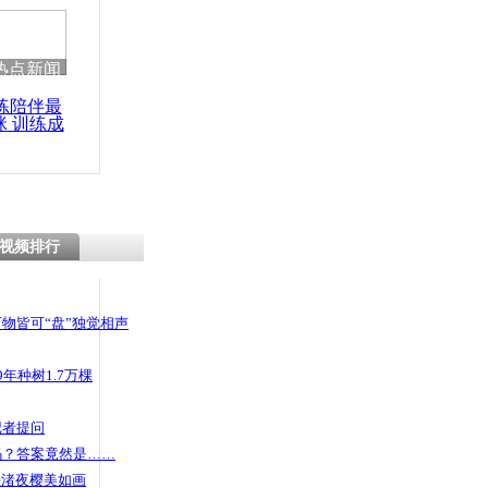
热点新闻
练陪伴最
咪 训练成
功瘦身
视频排行
物皆可“盘”独觉相声
年种树1.7万棵
记者提问
码？答案竟然是……
头渚夜樱美如画