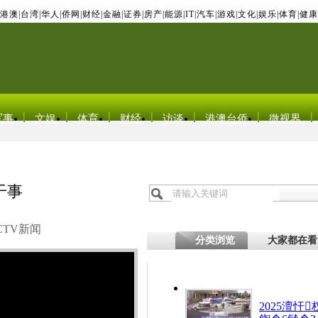
港澳
|
台湾
|
华人
|
侨网
|
财经
|
金融
|
证券
|
房产
|
能源
|
IT
|
汽车
|
游戏
|
文化
|
娱乐
|
体育
|
健康
军事
文娱
体育
财经
访谈
港澳台侨
微视界
干事
CTV新闻
分类浏览
大家都在看
2025澶忓