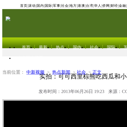
首页
|
滚动
|
国内
|
国际
|
军事
|
社会
|
地方
|
港澳
|
台湾
|
华人
|
侨网
|
财经
|
金融
|
首页
最新
热点
国内
社会
国际
东北亚电视网
当前位置：
中新视频
>
热点新闻
>
社会
>
正文
实拍：可可西里棕熊吃西瓜和小
发布时间：2013年06月26日 19:23
来源：C