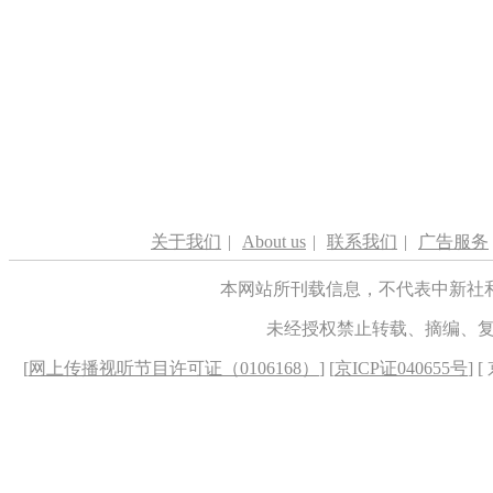
关于我们
|
About us
|
联系我们
|
广告服务
本网站所刊载信息，不代表中新社
未经授权禁止转载、摘编、
[
网上传播视听节目许可证（0106168）
] [
京ICP证040655号
] 