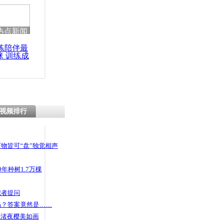
 哀思悼忠
热点新闻
练陪伴最
咪 训练成
市区多女子
功瘦身
对口型交易
视频排行
物皆可“盘”独觉相声
年种树1.7万棵
记者提问
码？答案竟然是……
头渚夜樱美如画