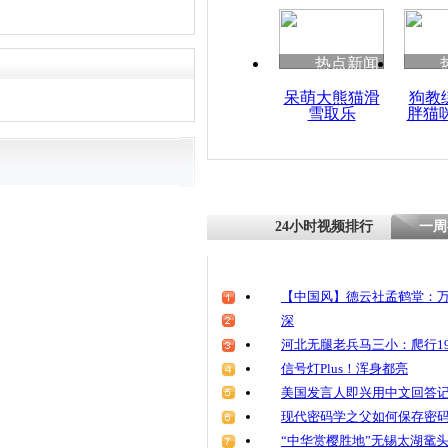
清明祭英烈
魂
热点新闻
呆萌大熊猫滑
狗教
雪取乐
胖猫
实拍广州闹
当街贩毒 
24小时视频排行
一周
【中国风】德云社孟鹤堂：万
深
河北无腿老兵马三小：爬行19
信号灯Plus！浑身都亮
美国发言人即兴用中文回答
现代密码学之父如何保存密
“中华赏樱胜地”无锡太湖鼋