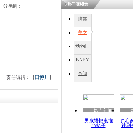
热门视频集
分享到：
四川一精神
搞笑
病发持大锤
美女
探访传承四
动物世
俗：近万民
英省亲送行
界
BABY
秀
奇闻
责任编辑：【
田博川
】
小伙骑车逆
崩溃 网上
因
热点新闻
四川兴文苗
度苗族花山
男孩错把电推
真心
当梳子
神剧