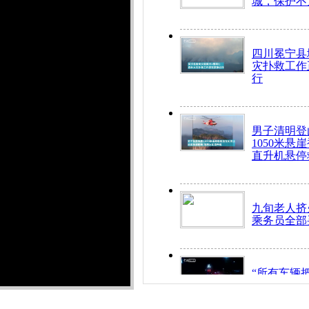
城，保护不
四川冕宁县
灾扑救工作
行
男子清明登
1050米悬
直升机悬停
九旬老人挤
乘务员全部
“所有车辆
开！”儿童
警急速救助