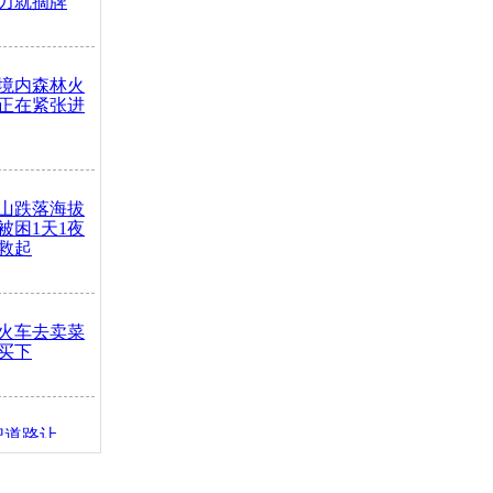
力就摘牌
境内森林火
正在紧张进
山跌落海拔
崖被困1天1夜
救起
火车去卖菜
买下
把道路让
突发疾病交