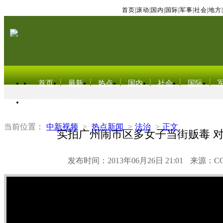
首页
|
滚动
|
国内
|
国际
|
军事
|
社会
|
地方
|
首页
最新
热点
国内
社会
国际
东北亚电视网
当前位置：
中新视频
>
热点新闻
>
法治
>
正文
实拍广州闹市区多女子当街贩毒 
发布时间：2013年06月26日 21:01
来源：C