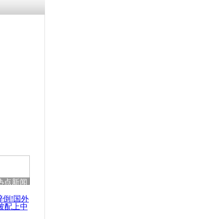
残疾男子因
砸银行
千年传统习
众为娥皇女
行被查情绪
回答崩溃原
热点新闻
乡上万人欢
节
醉倒!国外
被配上中
国民乐