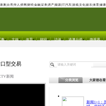
港澳
|
台湾
|
华人
|
侨网
|
财经
|
金融
|
证券
|
房产
|
能源
|
IT
|
汽车
|
游戏
|
文化
|
娱乐
|
体育
|
健康
军事
文娱
体育
财经
访谈
港澳台侨
微视界
对口型交易
CTV新闻
分类浏览
大家都在看
新闻1+1