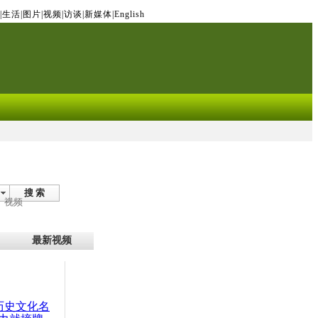
|
生活
|
图片
|
视频
|
访谈
|
新媒体
|
English
搜 索
视频
最新视频
：历史文化名