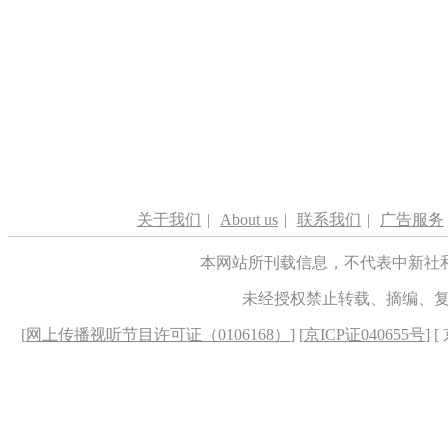
关于我们
|
About us
|
联系我们
|
广告服务
本网站所刊载信息，不代表中新社
未经授权禁止转载、摘编、
[
网上传播视听节目许可证（0106168）
] [
京ICP证040655号
] 