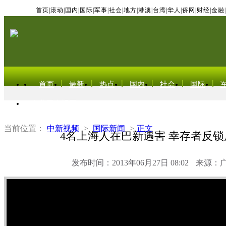
首页
|
滚动
|
国内
|
国际
|
军事
|
社会
|
地方
|
港澳
|
台湾
|
华人
|
侨网
|
财经
|
金融
|
首页
最新
热点
国内
社会
国际
东北亚电视网
当前位置：
中新视频
>
国际新闻
>
正文
4名上海人在巴新遇害 幸存者反
发布时间：2013年06月27日 08:02
来源：