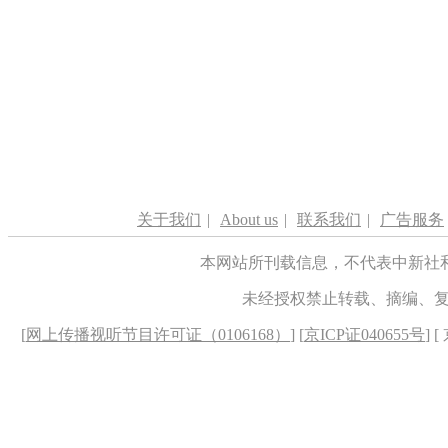
关于我们
|
About us
|
联系我们
|
广告服务
本网站所刊载信息，不代表中新社
未经授权禁止转载、摘编、
[
网上传播视听节目许可证（0106168）
] [
京ICP证040655号
] 