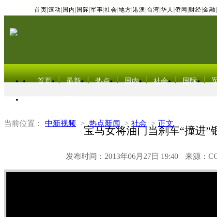
首页
|
滚动
|
国内
|
国际
|
军事
|
社会
|
地方
|
港澳
|
台湾
|
华人
|
侨网
|
财经
|
金融
|
首页
最新
热点
国内
社会
国际
东北亚电视网
当前位置：
中新视频
>
热点新闻
>
社会
>
正文
宝马女将油门当刹车“撞进”
发布时间：2013年06月27日 19:40
来源：C