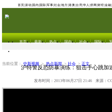
首页
|
滚动
|
国内
|
国际
|
军事
|
社会
|
地方
|
港澳
|
台湾
|
华人
|
侨网
|
财经
|
金融
|
首页
最新
热点
国内
社会
国际
东北亚电视网
当前位置：
中新视频
>
热点新闻
>
社会
>
正文
沪特警反恐防暴演练：狙击手心跳加
发布时间：2013年06月27日 21:46
来源：C