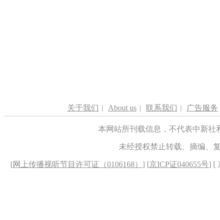
关于我们
|
About us
|
联系我们
|
广告服务
本网站所刊载信息，不代表中新社
未经授权禁止转载、摘编、
[
网上传播视听节目许可证（0106168）
] [
京ICP证040655号
] 