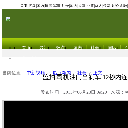
首页
|
滚动
|
国内
|
国际
|
军事
|
社会
|
地方
|
港澳
|
台湾
|
华人
|
侨网
|
财经
|
金融
|
首页
最新
热点
国内
社会
国际
东北亚电视网
当前位置：
中新视频
>
热点新闻
>
社会
>
正文
监拍:司机油门当刹车 12秒内连
发布时间：2013年06月28日 09:20
来源：