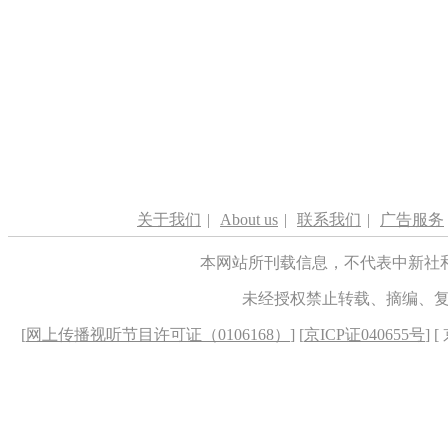
关于我们
|
About us
|
联系我们
|
广告服务
本网站所刊载信息，不代表中新社
未经授权禁止转载、摘编、
[
网上传播视听节目许可证（0106168）
] [
京ICP证040655号
] 