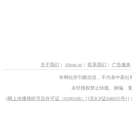
关于我们
|
About us
|
联系我们
|
广告服务
本网站所刊载信息，不代表中新社
未经授权禁止转载、摘编、
[
网上传播视听节目许可证（0106168）
] [
京ICP证040655号
] 