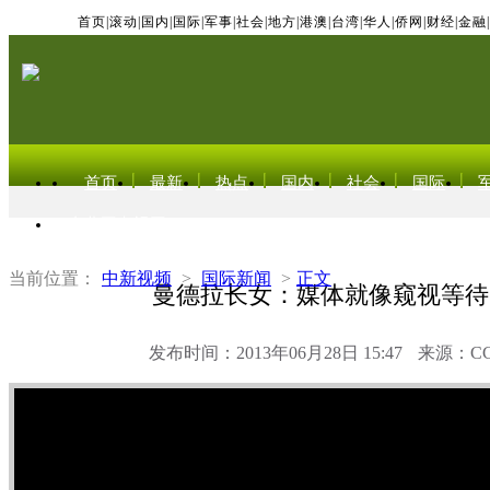
首页
|
滚动
|
国内
|
国际
|
军事
|
社会
|
地方
|
港澳
|
台湾
|
华人
|
侨网
|
财经
|
金融
|
首页
最新
热点
国内
社会
国际
东北亚电视网
当前位置：
中新视频
>
国际新闻
>
正文
曼德拉长女：媒体就像窥视等待
发布时间：2013年06月28日 15:47
来源：C