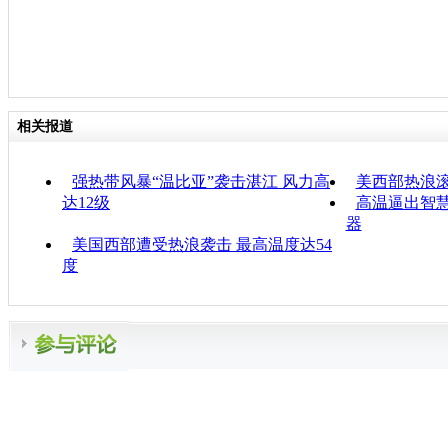
相关报道
强热带风暴“温比亚”袭击湛江 风力高
美西部热浪
达12级
高温逼出智慧
器
美国西部遭受热浪袭击 最高温度达54
度