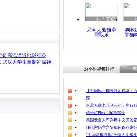
清明祭英烈
魂
热点新闻
呆萌大熊猫滑
狗教
雪取乐
胖猫
中央气象台
日持续35
滚滚
高温
逼近地球纪录
 武汉大学生自制冲澡神
24小时视频排行
一周
【中国风】德云社孟鹤堂：万
深
河北无腿老兵马三小：爬行19
信号灯Plus！浑身都亮
美国发言人即兴用中文回答
现代密码学之父如何保存密
“中华赏樱胜地”无锡太湖鼋