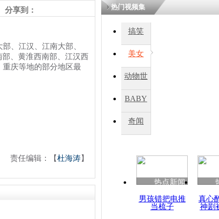
热门视频集
分享到：
四川一精神
搞笑
病发持大锤
部、江汉、江南大部、
美女
南部、黄淮西南部、江汉西
、重庆等地的部分地区最
探访传承四
动物世
俗：近万民
英省亲送行
界
BABY
秀
奇闻
小伙骑车逆
崩溃 网上
因
责任编辑：【
杜海涛
】
热点新闻
四川兴文苗
度苗族花山
男孩错把电推
真心
当梳子
神剧