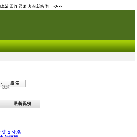
|
生活
|
图片
|
视频
|
访谈
|
新媒体
|
English
搜 索
视频
最新视频
：历史文化名