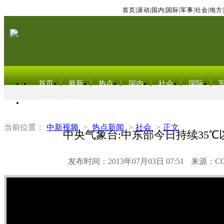
首页
|
滚动
|
国内
|
国际
|
军事
|
社会
|
地方
|
首页
最新
热点
国内
社会
国际
东北亚电视网
当前位置：
中新视频
>
热点新闻
>
社会
>
正文
中央气象台:中东部今日持续35℃
发布时间：2013年07月03日 07:51
来源：C