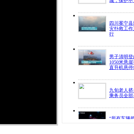
城，保护不
四川冕宁县
灾扑救工作
行
男子清明登
1050米悬
直升机悬停
九旬老人挤
乘务员全部
“所有车辆
开！”儿童
警急速救助