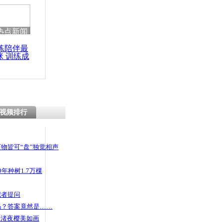
 哀思悼忠
热点新闻
练陪伴最
咪 训练成
:中东部今
功瘦身
℃以上高温
视频排行
物皆可“盘”独觉相声
年种树1.7万棵
记者提问
码？答案竟然是……
头渚夜樱美如画