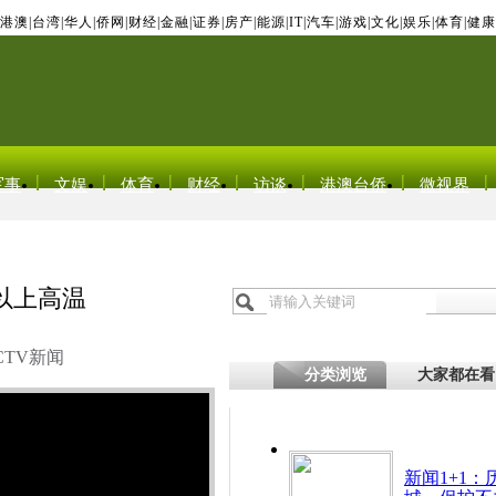
港澳
|
台湾
|
华人
|
侨网
|
财经
|
金融
|
证券
|
房产
|
能源
|
IT
|
汽车
|
游戏
|
文化
|
娱乐
|
体育
|
健康
军事
文娱
体育
财经
访谈
港澳台侨
微视界
以上高温
CTV新闻
分类浏览
大家都在看
新闻1+1