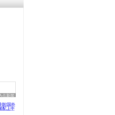
残疾男子因
砸银行
千年传统习
众为娥皇女
行被查情绪
回答崩溃原
热点新闻
乡上万人欢
节
醉倒!国外
被配上中
国民乐