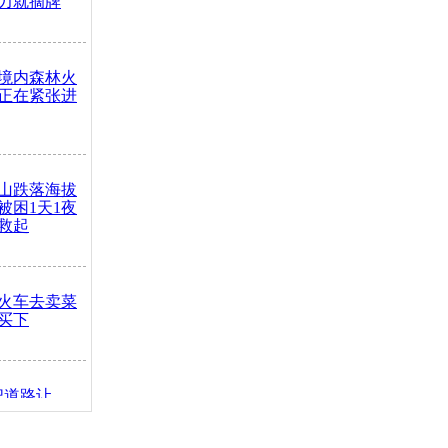
力就摘牌
境内森林火
正在紧张进
山跌落海拔
崖被困1天1夜
救起
火车去卖菜
买下
把道路让
突发疾病交