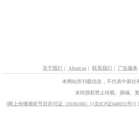
关于我们
|
About us
|
联系我们
|
广告服务
本网站所刊载信息，不代表中新社
未经授权禁止转载、摘编、
[
网上传播视听节目许可证（0106168）
] [
京ICP证040655号
] 