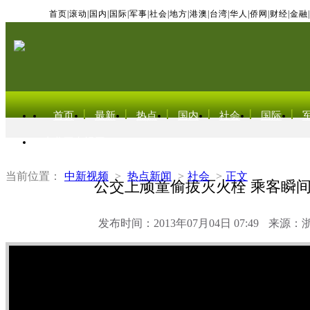
首页
|
滚动
|
国内
|
国际
|
军事
|
社会
|
地方
|
港澳
|
台湾
|
华人
|
侨网
|
财经
|
金融
|
首页
最新
热点
国内
社会
国际
东北亚电视网
当前位置：
中新视频
>
热点新闻
>
社会
>
正文
公交上顽童偷拔灭火栓 乘客瞬
发布时间：2013年07月04日 07:49
来源：