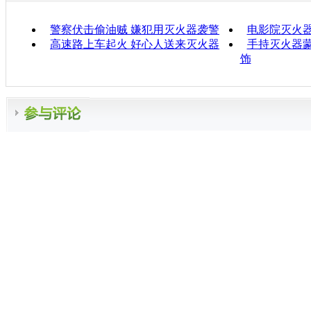
警察伏击偷油贼 嫌犯用灭火器袭警
电影院灭火器
高速路上车起火 好心人送来灭火器
手持灭火器蒙
饰