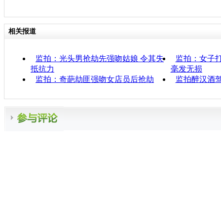
相关报道
监拍：光头男抢劫先强吻姑娘 令其失
监拍：女子打
抵抗力
毫发无损
监拍：奇葩劫匪强吻女店员后抢劫
监拍醉汉酒驾