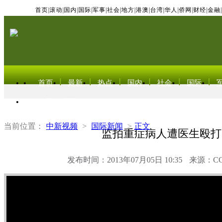
首页
|
滚动
|
国内
|
国际
|
军事
|
社会
|
地方
|
港澳
|
台湾
|
华人
|
侨网
|
财经
|
金融
|
首页
最新
热点
国内
社会
国际
东北亚电视网
当前位置：
中新视频
>
国际新闻
>
正文
监拍重症病人遭医生殴打
发布时间：2013年07月05日 10:35
来源：C