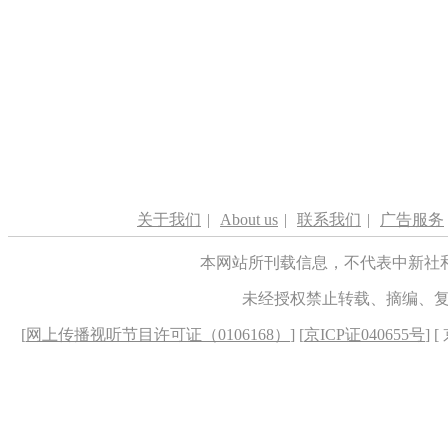
关于我们
|
About us
|
联系我们
|
广告服务
本网站所刊载信息，不代表中新社
未经授权禁止转载、摘编、
[
网上传播视听节目许可证（0106168）
] [
京ICP证040655号
] 