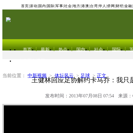
首页
|
滚动
|
国内
|
国际
|
军事
|
社会
|
地方
|
港澳
|
台湾
|
华人
|
侨网
|
财经
|
金融
|
首页
最新
热点
国内
社会
国际
东北亚电视网
当前位置：
中新视频
>
体坛风云
>
足球
>
正文
王健林回应足协解约卡马乔：我只
发布时间：2013年07月08日 07:54
来源：