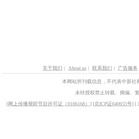
关于我们
|
About us
|
联系我们
|
广告服务
本网站所刊载信息，不代表中新社
未经授权禁止转载、摘编、
[
网上传播视听节目许可证（0106168）
] [
京ICP证040655号
] 