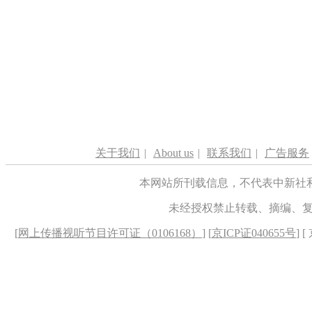
关于我们
|
About us
|
联系我们
|
广告服务
本网站所刊载信息，不代表中新社
未经授权禁止转载、摘编、
[
网上传播视听节目许可证（0106168）
] [
京ICP证040655号
] 