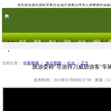
首页
|
滚动
|
国内
|
国际
|
军事
|
社会
|
地方
|
港澳
|
台湾
|
华人
|
侨网
|
财经
|
金融
|
首页
最新
热点
国内
社会
国际
东北亚电视网
当前位置：
中新视频
>
热点新闻
>
社会
>
正文
旅游委称"导游持刀威胁游客"车
发布时间：2013年07月08日 07:58
来源：C