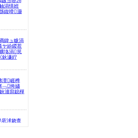
4鏃ヨ嚦26
触涓惧姙
綔鍑嗗灏
満鍏ュ眬涓
浠ヤ紛鍐茬
曠垎涓笢
《鈥濓紵
弗澶崕榫
搴﹁绔嬧
澂鈥濇寫鎴樿
缇庡浗娆查
簹涓庝腑鍥
┾€濓紝鍙嶅
解€斾笢鐩