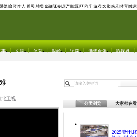
港澳
|
台湾
|
华人
|
侨网
|
财经
|
金融
|
证券
|
房产
|
能源
|
IT
|
汽车
|
游戏
|
文化
|
娱乐
|
体育
|
健康
军事
文娱
体育
财经
访谈
港澳台侨
微视界
难
河北卫视
分类浏览
大家都在看
2025澶忓