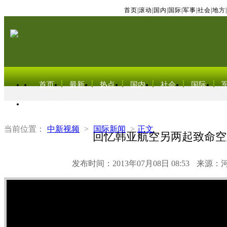
首页
|
滚动
|
国内
|
国际
|
军事
|
社会
|
地方
|
首页
最新
热点
国内
社会
国际
东北亚电视网
当前位置：
中新视频
>
国际新闻
>
正文
回忆韩亚航空另两起致命空
发布时间：2013年07月08日 08:53
来源：