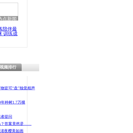
热点新闻
练陪伴最
咪 训练成
功瘦身
视频排行
物皆可“盘”独觉相声
年种树1.7万棵
记者提问
码？答案竟然是……
头渚夜樱美如画