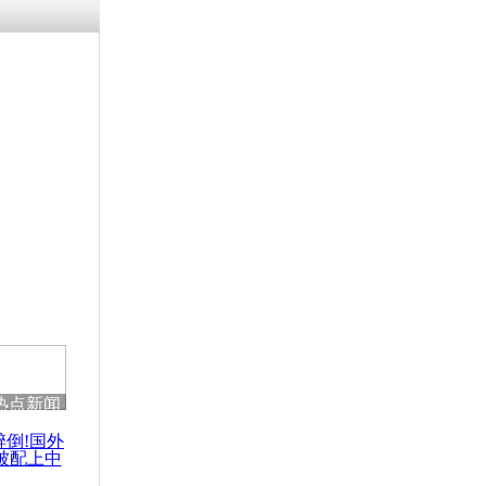
涓ㄥ浗闄呰
褰圭┖鍐涗
-10CE缁
妫€楠岋紝
浗鍏虫敞涓
空另两起致
热点新闻
醉倒!国外
被配上中
国民乐