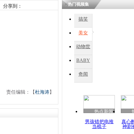
热门视频集
熷悎浣� 
分享到：
瘑灞€
搞笑
美女
娉板浗閫€
笂灏嗭細姝�
忓彈瀹炴垬
动物世
鍚稿紩澶氬
ㄤ笘鐣岃
界
BABY
秀
奇闻
回忆韩亚航
命空难
责任编辑：【
杜海涛
】
热点新闻
男孩错把电推
真心
当梳子
神剧