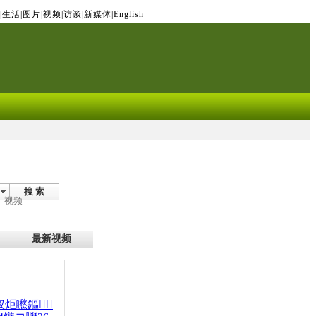
|
生活
|
图片
|
视频
|
访谈
|
新媒体
|
English
搜 索
视频
最新视频
杈炬矁鏂