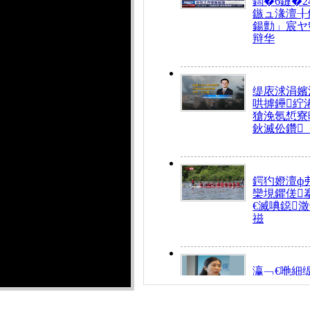
鍧�6鏈�2
鏃ュ湪澶╂
鍚勯」宸ヤ
辩华
缇庡浗涓嬪
哄摢鑸紵
獊浼氬惁寮
鈥滅伀鑽
鍔犳嬁澶ф
欒垷鑺傞
€滅唺鐚
禌
瀛﹁€咃細
€间笢鍗椾
解€滆劚閽
姪鎺ㄤ腑鍥