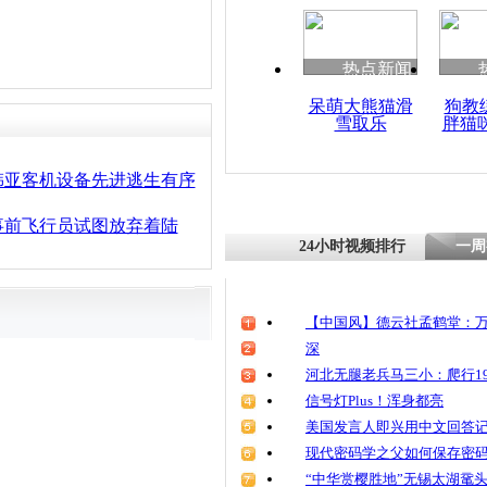
热点新闻
呆萌大熊猫滑
狗教
雪取乐
胖猫
韩亚客机设备先进逃生有序
事前飞行员试图放弃着陆
24小时视频排行
一周
【中国风】德云社孟鹤堂：万
深
河北无腿老兵马三小：爬行19
信号灯Plus！浑身都亮
美国发言人即兴用中文回答
现代密码学之父如何保存密
“中华赏樱胜地”无锡太湖鼋