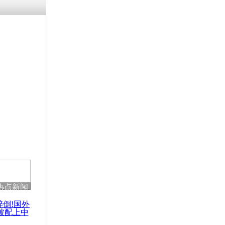
浗搴嗛厭浼
鍥藉鍙戝
甫鏉ユ満
灉
度假饭店出
海最受欢迎
热点新闻
醉倒!国外
被配上中
国民乐