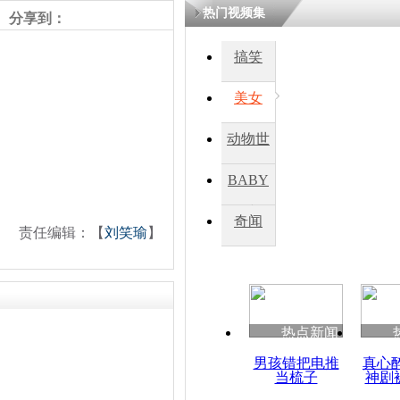
热门视频集
分享到：
鏉庡瓒呭
氳嚧杈烇細
搞笑
睍涓洪娓
閬囧拰鎴愭
美女
动物世
台票选十大
炉 依山傍
界
BABY
秀
奇闻
责任编辑：【
刘笑瑜
】
热点新闻
男孩错把电推
真心
当梳子
神剧