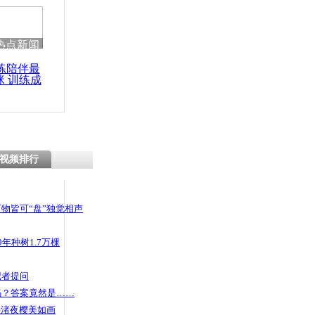
热点新闻
练陪伴最
咪 训练成
功瘦身
视频排行
物皆可“盘”独觉相声
年种树1.7万棵
记者提问
码？答案竟然是……
头渚夜樱美如画