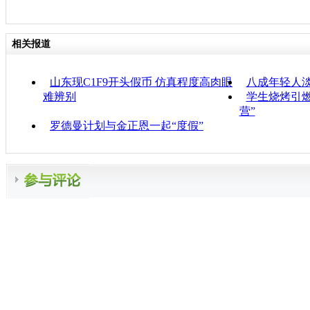
相关报道
山东现C1F9开头假币 仿真程度高肉眼
八成年轻人
难辨别
学生烧烤引
营”
罗德曼计划与金正恩一起“度假”