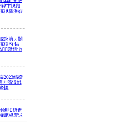
杩旀腐 闇嶅
€鍏卞悓鎺
浣撹偛浜嬩
唬鈥濆ぇ闄
浣欏勾 鎰
鐜瓒婃潵
2023绉嬫
 宸ㄤ綔浜戦
峰憟
鑰呭鐐逛
欐腐杩庡浗
椂