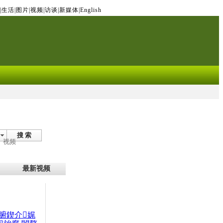
|
生活
|
图片
|
视频
|
访谈
|
新媒体
|
English
搜 索
视频
最新视频
腑鍥介娓