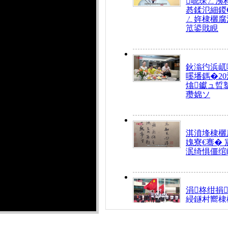
唬琛ㄥ洟
惎鍒氾細鍐
ㄥ姩棣欐腐
笟鍙戝睍
鈥滃彴浜屼
嗘墦鎷�20
熻钀ュ晢
瓒婂ソ
淇濆埄棣欐腐
媿寮€骞�
泦绮惧僵绾
涓柊绀捐
綅鐩村嚮棣
搴�24灏忔