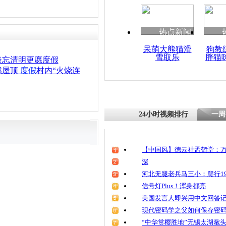
热点新闻
呆萌大熊猫滑
狗教
雪取乐
胖猫
淡忘清明更愿度假
燃屋顶
度假
村内“火烧连
24小时视频排行
一周
【中国风】德云社孟鹤堂：万
深
河北无腿老兵马三小：爬行19
信号灯Plus！浑身都亮
美国发言人即兴用中文回答
现代密码学之父如何保存密
“中华赏樱胜地”无锡太湖鼋