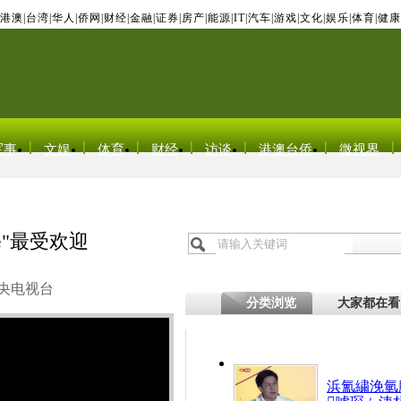
港澳
|
台湾
|
华人
|
侨网
|
财经
|
金融
|
证券
|
房产
|
能源
|
IT
|
汽车
|
游戏
|
文化
|
娱乐
|
体育
|
健康
军事
文娱
体育
财经
访谈
港澳台侨
微视界
"最受欢迎
央电视台
分类浏览
大家都在看
浜氳繍浼氫