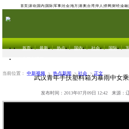
首页
|
滚动
|
国内
|
国际
|
军事
|
社会
|
地方
|
港澳
|
台湾
|
华人
|
侨网
|
财经
|
金融
|
首页
最新
热点
国内
社会
国际
东北亚电视网
当前位置：
中新视频
>
热点新闻
>
社会
>
正文
武汉青年手扶塑料箱为暴雨中女乘
发布时间：2013年07月09日 12:42
来源：