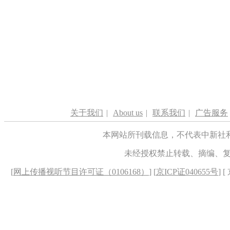
关于我们
|
About us
|
联系我们
|
广告服务
本网站所刊载信息，不代表中新社
未经授权禁止转载、摘编、
[
网上传播视听节目许可证（0106168）
] [
京ICP证040655号
] 