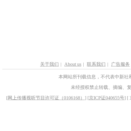
关于我们
|
About us
|
联系我们
|
广告服务
本网站所刊载信息，不代表中新社
未经授权禁止转载、摘编、
[
网上传播视听节目许可证（0106168）
] [
京ICP证040655号
] 