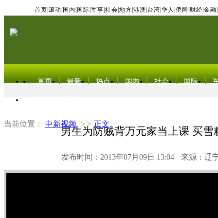
首页
|
滚动
|
国内
|
国际
|
军事
|
社会
|
地方
|
港澳
|
台湾
|
华人
|
侨网
|
财经
|
金融
|
首页
最新
热点
国内
社会
国际
东北亚电视网
当前位置：
中新视频
> >
正文
男生为防贼背万元家当上课 买雪
发布时间：2013年07月09日 13:04
来源：辽