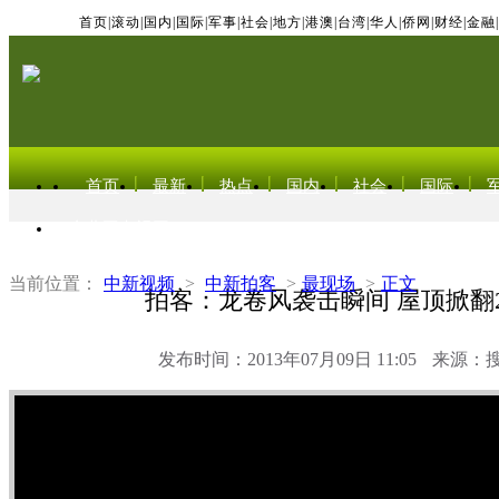
首页
|
滚动
|
国内
|
国际
|
军事
|
社会
|
地方
|
港澳
|
台湾
|
华人
|
侨网
|
财经
|
金融
|
首页
最新
热点
国内
社会
国际
东北亚电视网
当前位置：
中新视频
>
中新拍客
>
最现场
>
正文
拍客：龙卷风袭击瞬间 屋顶掀翻2
发布时间：2013年07月09日 11:05
来源：