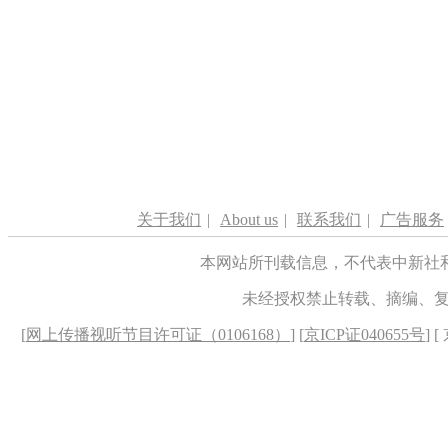
关于我们
|
About us
|
联系我们
|
广告服务
本网站所刊载信息，不代表中新社
未经授权禁止转载、摘编、
[
网上传播视听节目许可证（0106168）
] [
京ICP证040655号
] 