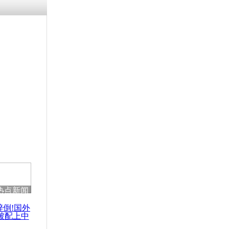
残疾男子因
砸银行
千年传统习
众为娥皇女
行被查情绪
回答崩溃原
热点新闻
乡上万人欢
节
醉倒!国外
被配上中
国民乐