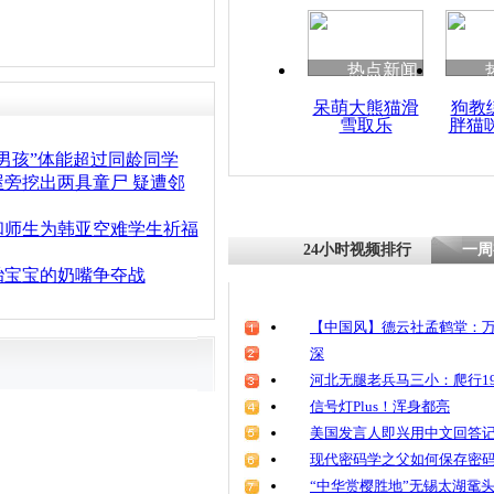
清明祭英烈
魂
热点新闻
呆萌大熊猫滑
狗教
雪取乐
胖猫
男孩坠河 
三跳河营救
男孩”体能超过同龄同学
旁挖出两具童尸 疑遭邻
和师生为韩亚空难学生祈福
24小时视频排行
一周
胎宝宝的奶嘴争夺战
【中国风】德云社孟鹤堂：万
深
河北无腿老兵马三小：爬行19
信号灯Plus！浑身都亮
美国发言人即兴用中文回答
现代密码学之父如何保存密
“中华赏樱胜地”无锡太湖鼋