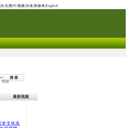
|
生活
|
图片
|
视频
|
访谈
|
新媒体
|
English
搜 索
视频
最新视频
：历史文化名