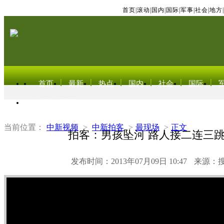
首页
|
滚动
|
国内
|
国际
|
军事
|
社会
|
地方
|
首页
最新
热点
国内
社会
国际
东北亚电视网
当前位置：
中新视频
>
中新拍客
>
最现场
>
正文
拍客：男孩坠河 路人接二连三
发布时间：2013年07月09日 10:47
来源：