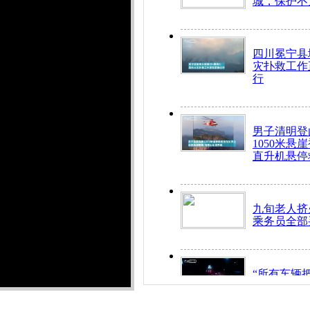
城，保护不
四川冕宁县
灾扑救工作
行
男子清明登
1050米悬
直升机悬停
九旬老人挤
乘务员全部
“所有车辆
开！”儿童
警急速救助