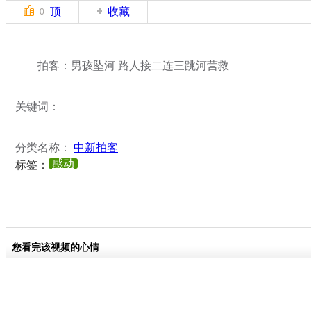
顶
收藏
0
拍客：男孩坠河 路人接二连三跳河营救
关键词：
分类名称：
中新拍客
感动
标签：
您看完该视频的心情