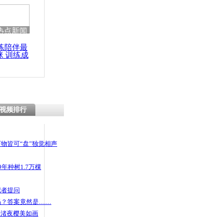
 哀思悼忠
热点新闻
练陪伴最
咪 训练成
路人接二连
功瘦身
视频排行
物皆可“盘”独觉相声
年种树1.7万棵
记者提问
码？答案竟然是……
头渚夜樱美如画