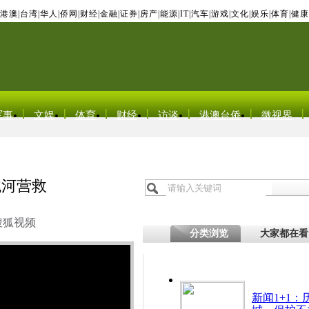
港澳
|
台湾
|
华人
|
侨网
|
财经
|
金融
|
证券
|
房产
|
能源
|
IT
|
汽车
|
游戏
|
文化
|
娱乐
|
体育
|
健康
军事
文娱
体育
财经
访谈
港澳台侨
微视界
跳河营救
搜狐视频
分类浏览
大家都在看
新闻1+1