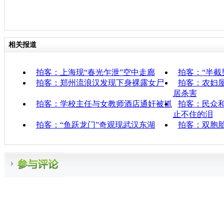
相关报道
拍客：上海现“春光乍泄”空中走廊
拍客：“半截
拍客：郑州流浪汉发现下身裸露女尸
拍客：农妇屋
居杀害
拍客：学校主任与女教师酒店通奸被抓
拍客：民众
止不住的泪
拍客：“鱼跃龙门”奇观现武汉东湖
拍客：双胞