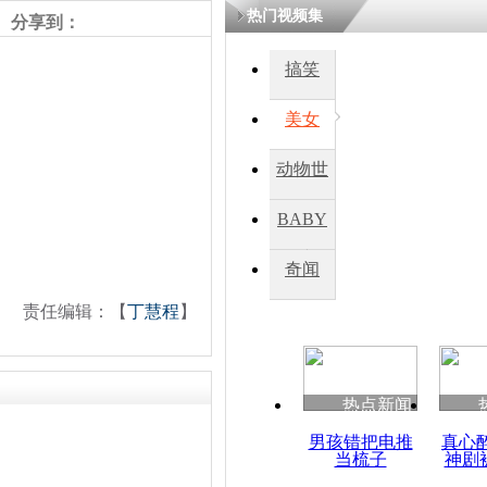
热门视频集
分享到：
四川一精神
搞笑
病发持大锤
美女
探访传承四
动物世
俗：近万民
英省亲送行
界
BABY
秀
奇闻
小伙骑车逆
崩溃 网上
责任编辑：【
丁慧程
】
因
热点新闻
四川兴文苗
度苗族花山
男孩错把电推
真心
当梳子
神剧