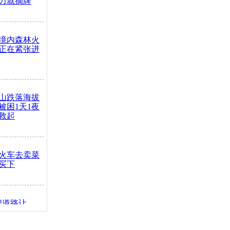
力就摘牌
境内森林火
正在紧张进
山跌落海拔
崖被困1天1夜
救起
火车去卖菜
买下
把道路让
突发疾病交