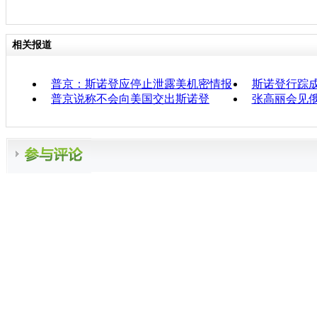
相关报道
普京：斯诺登应停止泄露美机密情报
斯诺登行踪
普京说称不会向美国交出斯诺登
张高丽会见