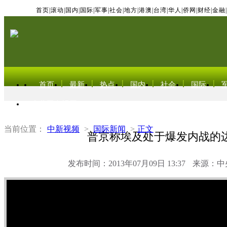
首页
|
滚动
|
国内
|
国际
|
军事
|
社会
|
地方
|
港澳
|
台湾
|
华人
|
侨网
|
财经
|
金融
|
首页
最新
热点
国内
社会
国际
东北亚电视网
当前位置：
中新视频
>
国际新闻
>
正文
普京称埃及处于爆发内战的
发布时间：2013年07月09日 13:37
来源：中