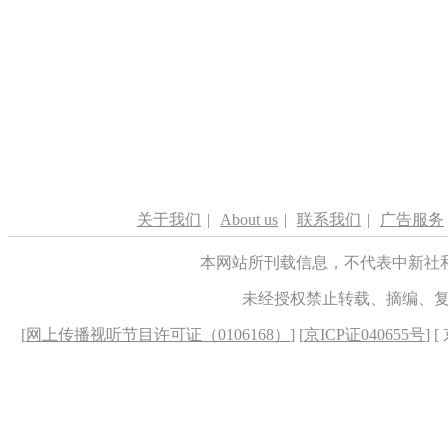
关于我们
|
About us
|
联系我们
|
广告服务
本网站所刊载信息，不代表中新社
未经授权禁止转载、摘编、
[
网上传播视听节目许可证（0106168）
] [
京ICP证040655号
] 