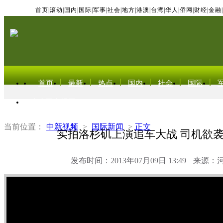
首页
|
滚动
|
国内
|
国际
|
军事
|
社会
|
地方
|
港澳
|
台湾
|
华人
|
侨网
|
财经
|
金融
|
首页
最新
热点
国内
社会
国际
东北亚电视网
当前位置：
中新视频
>
国际新闻
>
正文
实拍洛杉矶上演追车大战 司机欲
发布时间：2013年07月09日 13:49
来源：