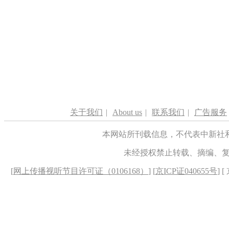
关于我们
|
About us
|
联系我们
|
广告服务
本网站所刊载信息，不代表中新社
未经授权禁止转载、摘编、
[
网上传播视听节目许可证（0106168）
] [
京ICP证040655号
] 