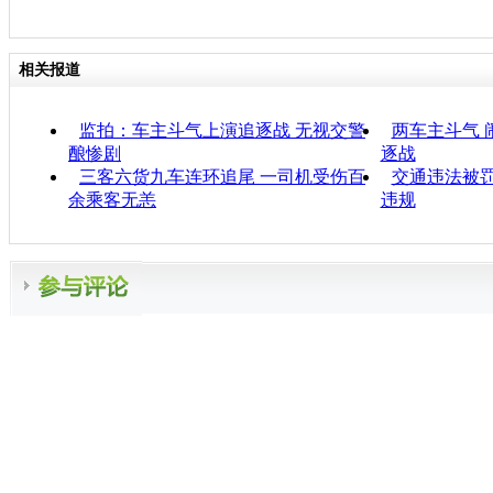
相关报道
监拍：车主斗气上演追逐战 无视交警
两车主斗气 
酿惨剧
逐战
三客六货九车连环追尾 一司机受伤百
交通违法被罚
余乘客无恙
违规