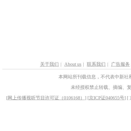
关于我们
|
About us
|
联系我们
|
广告服务
本网站所刊载信息，不代表中新社
未经授权禁止转载、摘编、
[
网上传播视听节目许可证（0106168）
] [
京ICP证040655号
] 