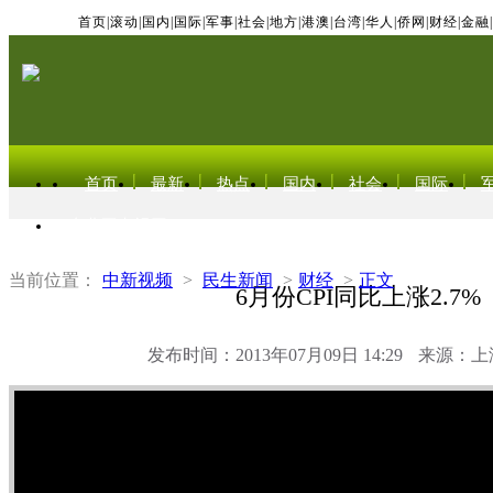
首页
|
滚动
|
国内
|
国际
|
军事
|
社会
|
地方
|
港澳
|
台湾
|
华人
|
侨网
|
财经
|
金融
|
首页
最新
热点
国内
社会
国际
东北亚电视网
当前位置：
中新视频
>
民生新闻
>
财经
>
正文
6月份CPI同比上涨2.7%
发布时间：2013年07月09日 14:29
来源：上