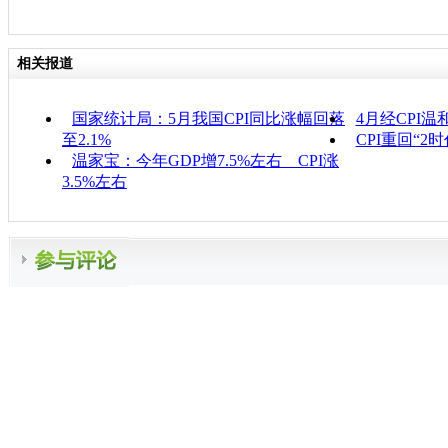
相关报道
国家统计局：5月我国CPI同比涨幅回落
4月经CPI温
至2.1%
CPI重回“2时
温家宝：今年GDP增7.5%左右 CPI涨
3.5%左右