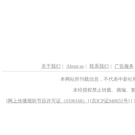
关于我们
|
About us
|
联系我们
|
广告服务
本网站所刊载信息，不代表中新社
未经授权禁止转载、摘编、
[
网上传播视听节目许可证（0106168）
] [
京ICP证040655号
] 