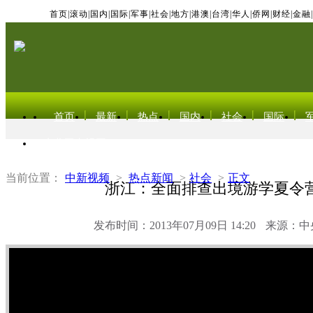
首页
|
滚动
|
国内
|
国际
|
军事
|
社会
|
地方
|
港澳
|
台湾
|
华人
|
侨网
|
财经
|
金融
|
首页
最新
热点
国内
社会
国际
东北亚电视网
当前位置：
中新视频
>
热点新闻
>
社会
>
正文
浙江：全面排查出境游学夏令
发布时间：2013年07月09日 14:20
来源：中